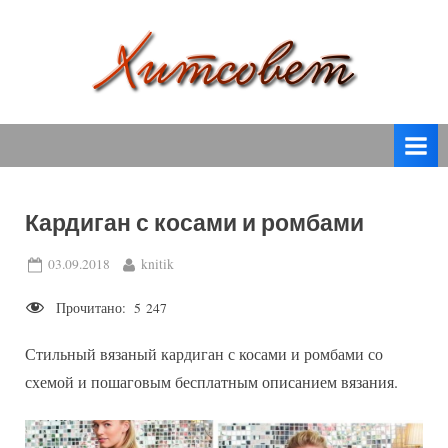
Skip
to
content
вязание
Х
спицами,
и
вязание
т
крючком,
модные
с
вязаные
Кардиган с косами и ромбами
о
модели
с
в
Posted
By
03.09.2018
knitik
пошаговым
on
е
описанием
Прочитано:
5 247
т
и
схемами.
Стильный вязаный кардиган с косами и ромбами со
схемой и пошаговым бесплатным описанием вязания.