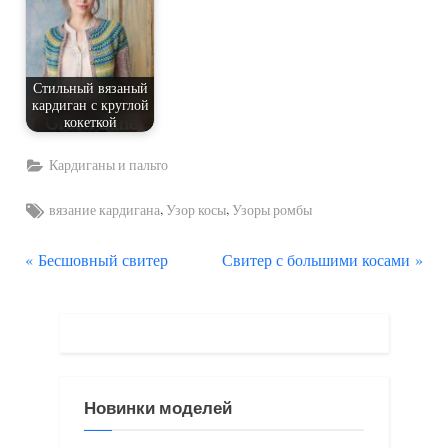
Стильный вязаный
кардиган с круглой
кокеткой
Кардиганы и пальто
Tags:
,
,
вязание кардигана
Узор косы
Узоры ромбы
П
С
Навигация
Бесшовный свитер
Свитер с большими косами
р
л
по
е
е
д
д
записям
ы
у
д
ю
Новинки моделей
у
щ