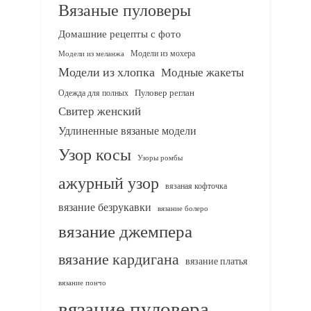
Вязаные пуловеры
Домашние рецепты с фото
Модели из мохера
Модели из меланжа
Модели из хлопка
Модные жакеты
Одежда для полных
Пуловер реглан
Свитер женский
Удлиненные вязаные модели
Узор косы
Узоры ромбы
ажурный узор
вязаная кофточка
вязание безрукавки
вязание болеро
вязание джемпера
вязание кардигана
вязание платья
вязание пончо
вязание пуловера