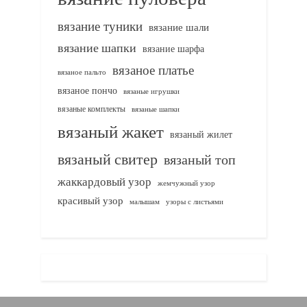
вязание туники
вязание шали
вязание шапки
вязание шарфа
вязаное платье
вязаное пальто
вязаное пончо
вязаные игрушки
вязаные комплекты
вязаные шапки
вязаный жакет
вязаный жилет
вязаный свитер
вязаный топ
жаккардовый узор
жемчужный узор
красивый узор
узоры с листьями
малышам