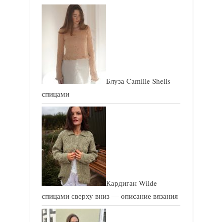
щ
а
а
я
я
з
з
а
а
п
п
и
Блуза Camille Shells
и
с
спицами
с
ь
ь
:
:
Кардиган Wilde
спицами сверху вниз — описание вязания