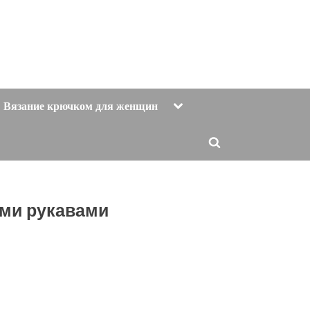
Toggle
Вязание крючком для женщин
sub-
menu
Toggle
search
form
ими рукавами