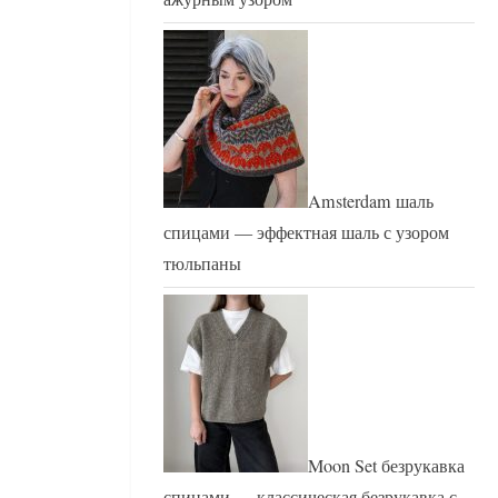
Amsterdam шаль
спицами — эффектная шаль с узором
тюльпаны
Moon Set безрукавка
спицами — классическая безрукавка с