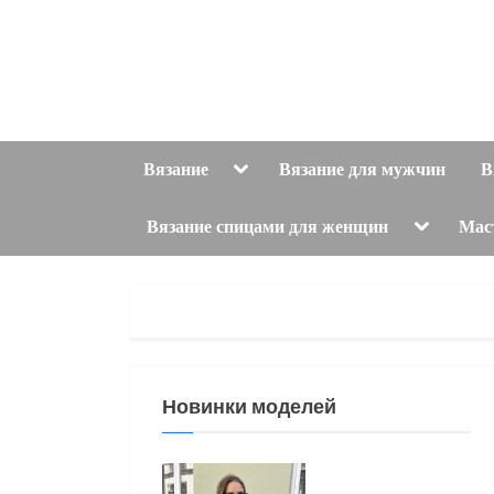
Skip
to
content
Toggle
Вязание
Вязание для мужчин
В
sub-
menu
Toggle
Вязание спицами для женщин
Мас
sub-
menu
Новинки моделей