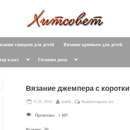
вязание
Х
спицами,
язание спицами для детей
Вязание крючком для детей
и
вязание
крючком,
т
Toggle
Toggle
тер класс
Готовим дома
sub-
sub-
модные
menu
menu
с
вязаные
модели
о
Вязание джемпера с коротк
с
пошаговым
в
Posted
By
к
31.01.2014
knitik
Комментариев
нет
описанием
on
записи
е
и
Прочитано:
1 885
Вязание
схемами.
т
джемпера
Размер: 36.