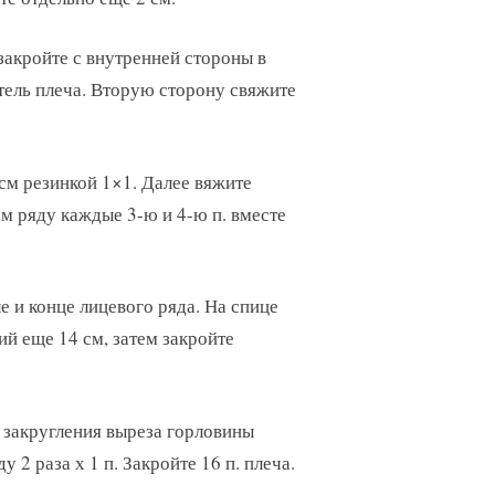
закройте с внутренней стороны в
етель плеча. Вторую сторону свяжите
 см резинкой 1×1. Далее вяжите
ом ряду каждые 3-ю и 4-ю п. вместе
е и конце лицевого ряда. На спице
ий еще 14 см, затем закройте
 закругления выреза горловины
 2 раза х 1 п. Закройте 16 п. плеча.