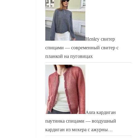
Henley свитер
спицами — современный свитер с
планкой на пуговицах
Aura кардиган
паутинка спицами — воздушный
кардиган из мохера с ажурны…