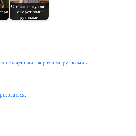
Стильный пуловер
пера
с короткими
рукавами
зание кофточки с короткими рукавами
оризоваться
.