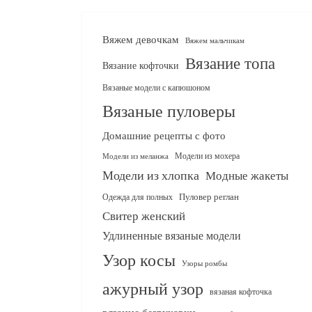
Вяжем девочкам
Вяжем мальчикам
Вязание топа
Вязание кофточки
Вязаные модели с капюшоном
Вязаные пуловеры
Домашние рецепты с фото
Модели из мохера
Модели из меланжа
Модели из хлопка
Модные жакеты
Одежда для полных
Пуловер реглан
Свитер женский
Удлиненные вязаные модели
Узор косы
Узоры ромбы
ажурный узор
вязаная кофточка