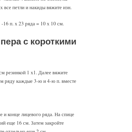
х все петли и накиды вяжите изн.
16 п. х 23 ряда = 10 х 10 см.
пера с короткими
см резинкой 1 х1. Далее вяжите
ом ряду каждые 3-ю и 4-ю п. вместе
е и конце лицевого ряда. На спице
ий еще 16 см. Затем закройте
те отдельно еще 2 см.