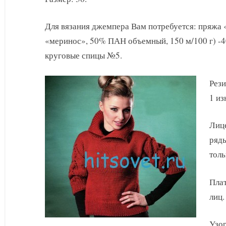
с
короткими
Для вязания джемпера Вам потребуется: пряжа
рукавами
«меринос», 50% ПАН объемный, 150 м/100 г) -4
круговые спицы №5.
Рези
1 изн
Лице
ряды
толь
Плат
лиц.
Узор