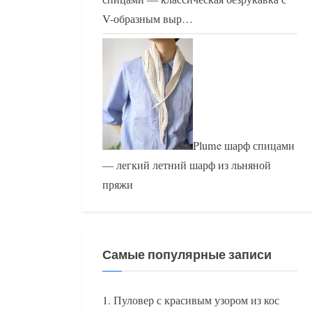
V-образным выр…
Plume шарф спицами
— легкий летний шарф из льняной
пряжи
Самые популярные записи
Пуловер с красивым узором из кос