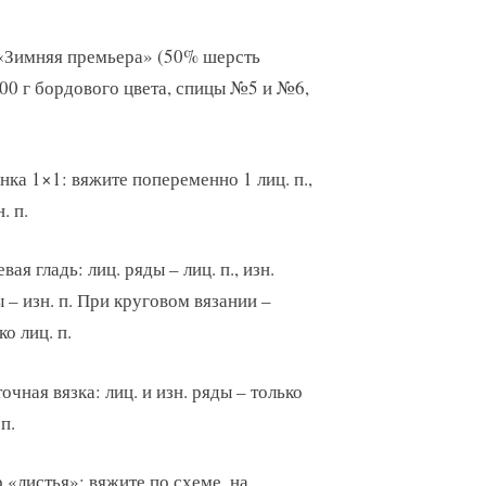
 «Зимняя премьера» (50% шерсть
00 г бордового цвета, спицы №5 и №6,
нка 1×1: вяжите попеременно 1 лиц. п.,
. п.
вая гладь: лиц. ряды – лиц. п., изн.
 – изн. п. При круговом вязании –
ко лиц. п.
очная вязка: лиц. и изн. ряды – только
 п.
 «листья»: вяжите по схеме, на