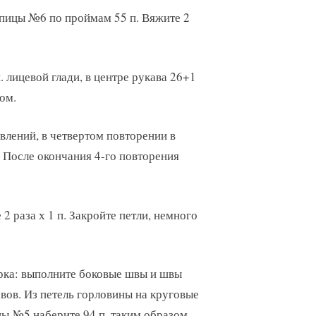
спицы №6 по проймам 55 п. Вяжите 2
 лицевой глади, в центре рукава 26+1
ром.
авлений, в четвертом повторении в
п. После окончания 4-го повторения
 2 раза х 1 п. Закройте петли, немного
ка: выполните боковые швы и швы
вов. Из петель горловины на круговые
ы №5 наберите 94 п. таким образом,