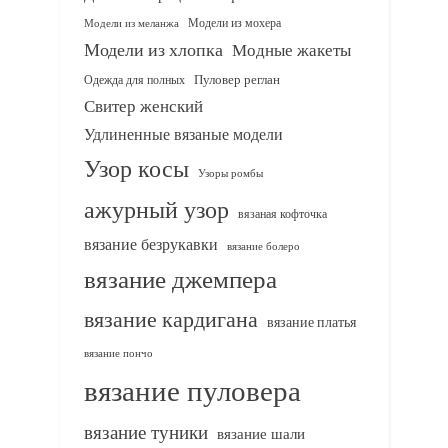
Модели из мохера
Модели из меланжа
Модели из хлопка
Модные жакеты
Одежда для полных
Пуловер реглан
Свитер женский
Удлиненные вязаные модели
Узор косы
Узоры ромбы
ажурный узор
вязаная кофточка
вязание безрукавки
вязание болеро
вязание джемпера
вязание кардигана
вязание платья
вязание пончо
вязание пуловера
вязание туники
вязание шали