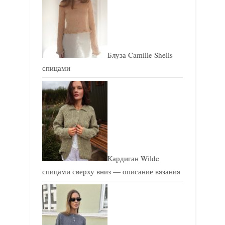
ь
ь
:
:
Блуза Camille Shells
спицами
Кардиган Wilde
спицами сверху вниз — описание вязания