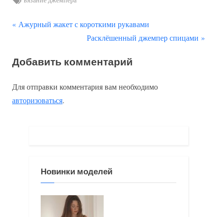
вязание джемпера
П
Навигация
Ажурный жакет с короткими рукавами
р
С
Расклёшенный джемпер спицами
по
е
л
Добавить комментарий
д
е
записям
ы
д
Для отправки комментария вам необходимо
д
у
авторизоваться
.
у
ю
щ
щ
а
а
я
я
з
з
Новинки моделей
а
а
п
п
и
и
с
с