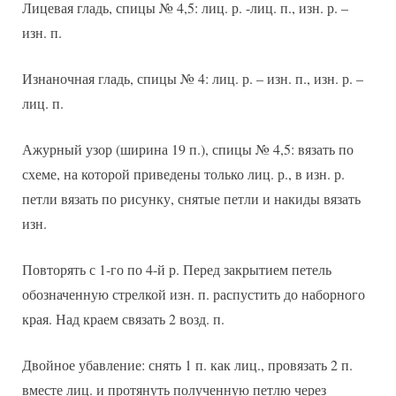
Лицевая гладь, спицы № 4,5: лиц. р. -лиц. п., изн. р. –
изн. п.
Изнаночная гладь, спицы № 4: лиц. р. – изн. п., изн. р. –
лиц. п.
Ажурный узор (ширина 19 п.), спицы № 4,5: вязать по
схеме, на которой приведены только лиц. р., в изн. р.
петли вязать по рисунку, снятые петли и накиды вязать
изн.
Повторять с 1-го по 4-й р. Перед закрытием петель
обозначенную стрелкой изн. п. распустить до наборного
края. Над краем связать 2 возд. п.
Двойное убавление: снять 1 п. как лиц., провязать 2 п.
вместе лиц. и протянуть полученную петлю через