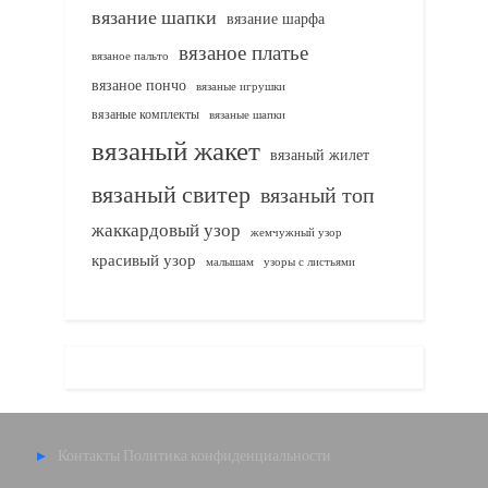
вязание шапки
вязание шарфа
вязаное платье
вязаное пальто
вязаное пончо
вязаные игрушки
вязаные комплекты
вязаные шапки
вязаный жакет
вязаный жилет
вязаный свитер
вязаный топ
жаккардовый узор
жемчужный узор
красивый узор
узоры с листьями
малышам
Контакты
Политика конфиденциальности