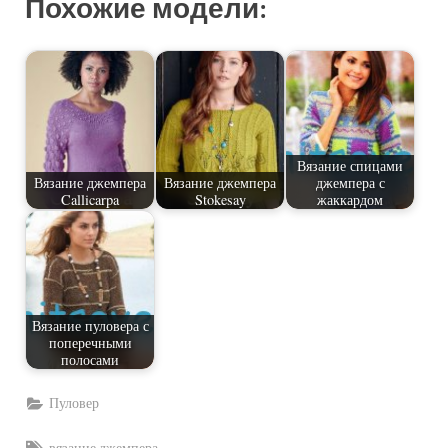
Похожие модели:
Вязание спицами
Вязание джемпера
Вязание джемпера
джемпера с
Callicarpa
Stokesay
жаккардом
Вязание пуловера с
поперечными
полосами
Пуловер
Tags: