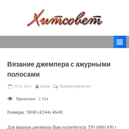
Skip
to
content
вязание
Х
спицами,
и
вязание
т
крючком,
модные
с
вязаные
Вязание джемпера с ажурными
о
модели
полосами
с
в
пошаговым
е
Posted
By
к
25.01.2014
knitik
Комментариев
нет
описанием
on
записи
т
и
Прочитано:
2 524
Вязание
схемами.
джемпера
Размеры: 38/40 (42/44) 46/48.
с
ажурными
полосами
Для вязания джемпера Вам потребуется: 550 (600) 650 г