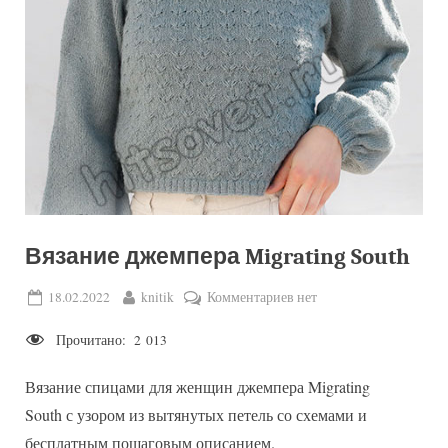
Вязание джемпера Migrating South
Posted
By
к
18.02.2022
knitik
Комментариев
нет
on
записи
Прочитано:
2 013
Вязание
джемпера
Вязание спицами для женщин джемпера Migrating
Migrating
South
South с узором из вытянутых петель со схемами и
бесплатным пошаговым описанием.