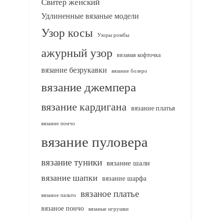
Свитер женский
Удлиненные вязаные модели
Узор косы
Узоры ромбы
ажурный узор
вязаная кофточка
вязание безрукавки
вязание болеро
вязание джемпера
вязание кардигана
вязание платья
вязание пончо
вязание пуловера
вязание туники
вязание шали
вязание шапки
вязание шарфа
вязаное платье
вязаное пальто
вязаное пончо
вязаные игрушки