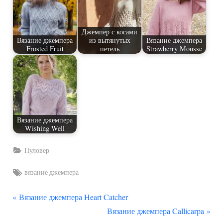
Джемпер с косами
Вязание джемпера
из вытянутых
Вязание джемпера
Frosted Fruit
петель
Strawberry Mousse
Вязание джемпера
Wishing Well
Пуловер
Tags:
вязание джемпера
П
Навигация
Вязание джемпера Heart Catcher
р
С
Вязание джемпера Callicarpa
по