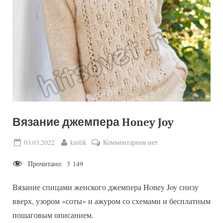
Вязание джемпера Honey Joy
Posted
By
к
03.03.2022
knitik
Комментариев
нет
on
записи
Прочитано:
3 149
Вязание
джемпера
Вязание спицами женского джемпера Honey Joy снизу
Honey
Joy
вверх, узором «соты» и ажуром со схемами и бесплатным
пошаговым описанием.