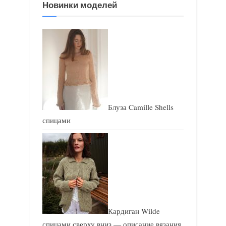
Новинки моделей
а
а
п
п
и
и
с
с
ь
ь
:
:
Блуза Camille Shells
спицами
Кардиган Wilde
спицами сверху вниз — описание вязания