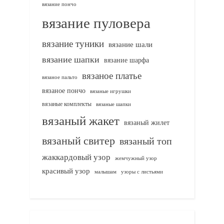
вязание пончо
вязание пуловера
вязание туники
вязание шали
вязание шапки
вязание шарфа
вязаное платье
вязаное пальто
вязаное пончо
вязаные игрушки
вязаные комплекты
вязаные шапки
вязаный жакет
вязаный жилет
вязаный свитер
вязаный топ
жаккардовый узор
жемчужный узор
красивый узор
узоры с листьями
малышам