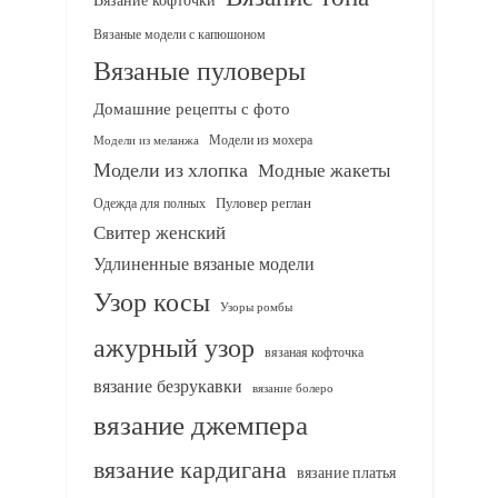
Вязаные модели с капюшоном
Вязаные пуловеры
Домашние рецепты с фото
Модели из мохера
Модели из меланжа
Модели из хлопка
Модные жакеты
Одежда для полных
Пуловер реглан
Свитер женский
Удлиненные вязаные модели
Узор косы
Узоры ромбы
ажурный узор
вязаная кофточка
вязание безрукавки
вязание болеро
вязание джемпера
вязание кардигана
вязание платья