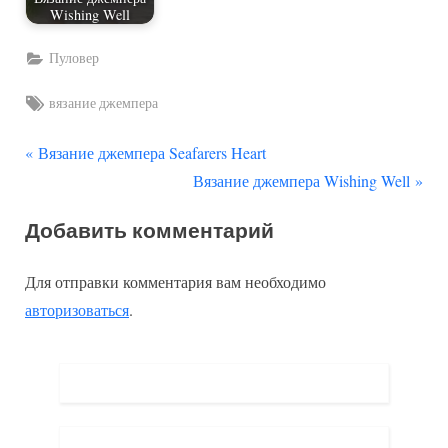
Wishing Well
Пуловер
Tags:
вязание джемпера
П
Навигация
Вязание джемпера Seafarers Heart
р
С
Вязание джемпера Wishing Well
по
е
л
Добавить комментарий
д
е
записям
ы
д
Для отправки комментария вам необходимо
д
у
авторизоваться
.
у
ю
щ
щ
а
а
я
я
з
з