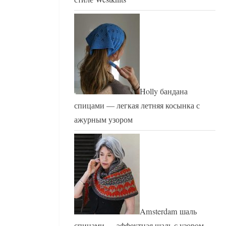
Holly бандана
спицами — легкая летняя косынка с
ажурным узором
Amsterdam шаль
спицами — эффектная шаль с узором