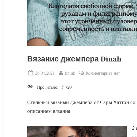
Вязание джемпера Dinah
Posted
By
к
26.04.2021
knitik
Комментариев
нет
on
записи
Прочитано:
5 720
Вязание
джемпера
Стильный вязаный джемпера от Сары Хаттон со
Dinah
описанием вязания.
2
вл