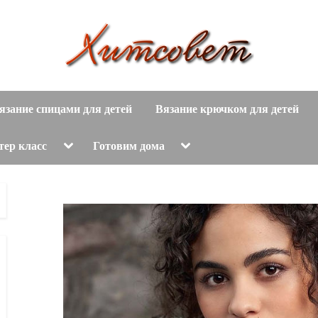
вязание
Х
спицами,
язание спицами для детей
Вязание крючком для детей
и
вязание
крючком,
т
Toggle
Toggle
тер класс
Готовим дома
sub-
sub-
модные
menu
menu
с
вязаные
модели
о
с
пошаговым
в
описанием
е
и
схемами.
т