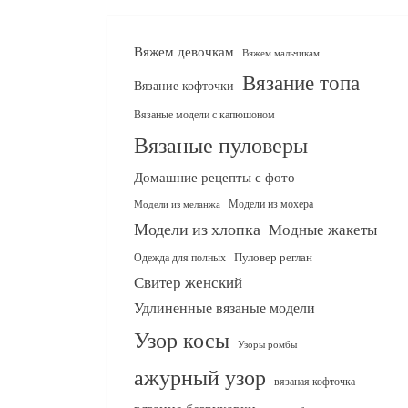
Вяжем девочкам
Вяжем мальчикам
Вязание топа
Вязание кофточки
Вязаные модели с капюшоном
Вязаные пуловеры
Домашние рецепты с фото
Модели из мохера
Модели из меланжа
Модели из хлопка
Модные жакеты
Одежда для полных
Пуловер реглан
Свитер женский
Удлиненные вязаные модели
Узор косы
Узоры ромбы
ажурный узор
вязаная кофточка