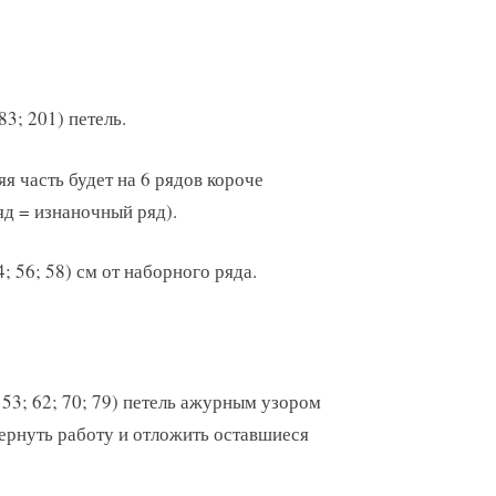
83; 201) петель.
я часть будет на 6 рядов короче
яд = изнаночный ряд).
; 56; 58) см от наборного ряда.
 53; 62; 70; 79) петель ажурным узором
вернуть работу и отложить оставшиеся