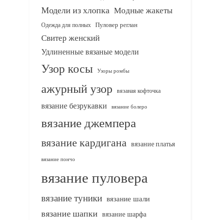
Модели из хлопка
Модные жакеты
Одежда для полных
Пуловер реглан
Свитер женский
Удлиненные вязаные модели
Узор косы
Узоры ромбы
ажурный узор
вязаная кофточка
вязание безрукавки
вязание болеро
вязание джемпера
вязание кардигана
вязание платья
вязание пончо
вязание пуловера
вязание туники
вязание шали
вязание шапки
вязание шарфа