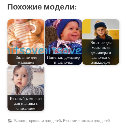
Похожие модели:
Вязание для
мальчиков
джемпера и
Вязание для
Пинетки, джемпер
шапочки с
малышей
и шапочка
жаккардом
Вязаный комплект
для малыша с
описанием
,
Вязание крючком для детей
Вязание спицами для детей