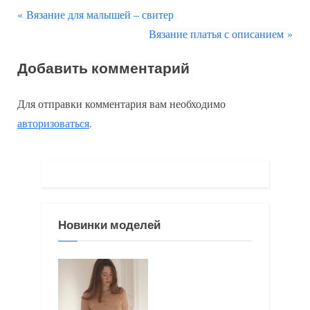
П
Навигация
Вязание для малышей – свитер
р
С
Вязание платья с описанием
по
е
л
Добавить комментарий
д
е
записям
ы
д
Для отправки комментария вам необходимо
д
у
авторизоваться
.
у
ю
щ
щ
а
а
я
я
з
з
Новинки моделей
а
а
п
п
и
и
с
с
ь
ь