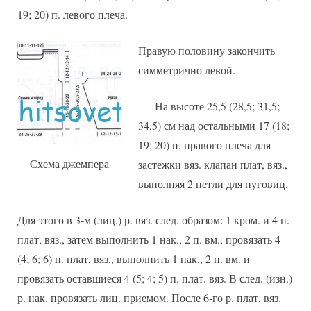
19; 20) п. левого плеча.
Правую половину закончить
симметрично левой.
На высоте 25,5 (28,5; 31,5;
34,5) см над остальными 17 (18;
19; 20) п. правого плеча для
Схема джемпера
застежки вяз. клапан плат, вяз.,
выполняя 2 петли для пуговиц.
Для этого в 3-м (лиц.) р. вяз. след. образом: 1 кром. и 4 п.
плат, вяз., затем выполнить 1 нак., 2 п. вм., провязать 4
(4; 6; 6) п. плат, вяз., выполнить 1 нак., 2 п. вм. и
провязать оставшиеся 4 (5; 4; 5) п. плат. вяз. В след. (изн.)
р. нак. провязать лиц. приемом. После 6-го р. плат. вяз.