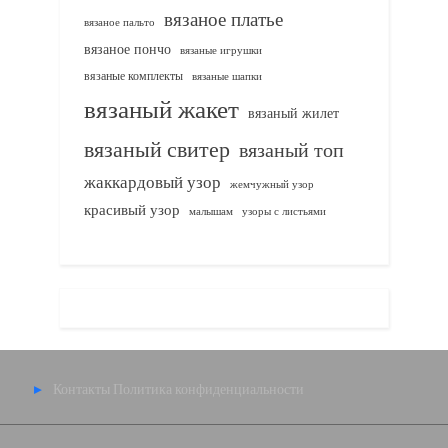
вязаное платье
вязаное пальто
вязаное пончо
вязаные игрушки
вязаные комплекты
вязаные шапки
вязаный жакет
вязаный жилет
вязаный свитер
вязаный топ
жаккардовый узор
жемчужный узор
красивый узор
узоры с листьями
малышам
Контакты
Политика конфиденциальности