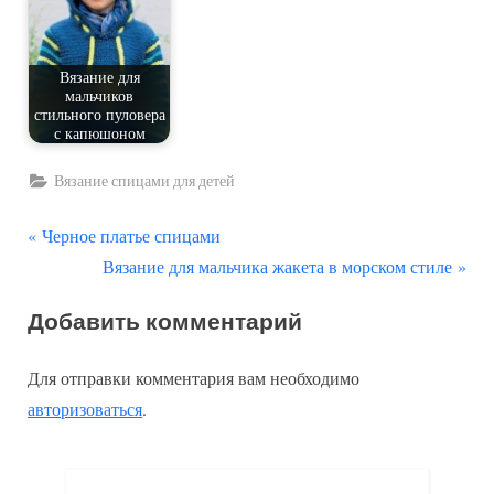
Вязание для
мальчиков
стильного пуловера
с капюшоном
Вязание спицами для детей
П
Навигация
Черное платье спицами
р
С
Вязание для мальчика жакета в морском стиле
по
е
л
Добавить комментарий
д
е
записям
ы
д
Для отправки комментария вам необходимо
д
у
авторизоваться
.
у
ю
щ
щ
а
а