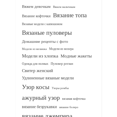
Вяжем девочкам
Вяжем мальчикам
Вязание топа
Вязание кофточки
Вязаные модели с капюшоном
Вязаные пуловеры
Домашние рецепты с фото
Модели из мохера
Модели из меланжа
Модели из хлопка
Модные жакеты
Одежда для полных
Пуловер реглан
Свитер женский
Удлиненные вязаные модели
Узор косы
Узоры ромбы
ажурный узор
вязаная кофточка
вязание безрукавки
вязание болеро
вязание джемпера