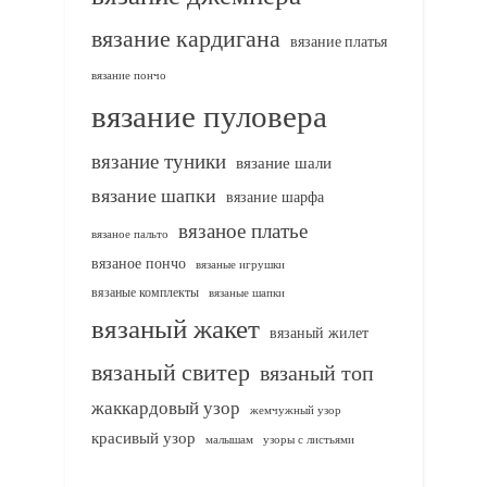
вязание кардигана
вязание платья
вязание пончо
вязание пуловера
вязание туники
вязание шали
вязание шапки
вязание шарфа
вязаное платье
вязаное пальто
вязаное пончо
вязаные игрушки
вязаные комплекты
вязаные шапки
вязаный жакет
вязаный жилет
вязаный свитер
вязаный топ
жаккардовый узор
жемчужный узор
красивый узор
узоры с листьями
малышам