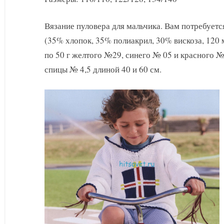
мальчика
пуловера
Вязание пуловера для мальчика. Вам потребуется
с
цветным
(35% хлопок, 35% полиакрил, 30% вискоза, 120 м
узором
по 50 г желтого №29, синего № 05 и красного №
спицы № 4,5 длиной 40 и 60 см.