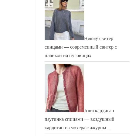
Henley свитер
спицами — современный свитер с
планкой на пуговицах
Aura кардиган
паутинка спицами — воздушный
кардиган из мохера с ажурны…