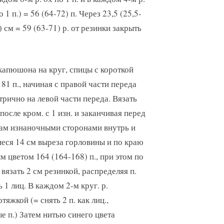
о 1 п.) = 56 (64-72) п. Через 23,5 (25,5-
) см = 59 (63-71) р. от резинки закрыть
капюшона на круг, спицы с короткой
1 п., начиная с правой части переда
трично на левой части переда. Вязать
. после кром. с 1 изн. и заканчивая перед
лам изнаночными сторонами внутрь и
еся 14 см выреза горловины и по краю
 цветом 164 (164-168) п., при этом по
вязать 2 см резинкой, распределяя п.
 1 лиц. В каждом 2-м круг. р.
тяжкой (= снять 2 п. как лиц.,
ые п.) Затем нитью синего цвета