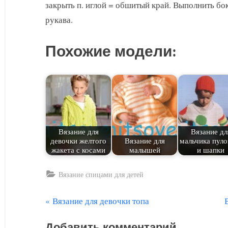
закрыть п. иглой = обшитый край. Выполнить б
рукава.
Похожие модели:
Вязание для
Вязание дл
девочки желтого
Вязание для
мальчика пуло
жакета с косами
малышей
и шапки
Вязание спицами для детей
П
Вязание для девочки топа
Навигация
р
л
по
Добавить комментарий