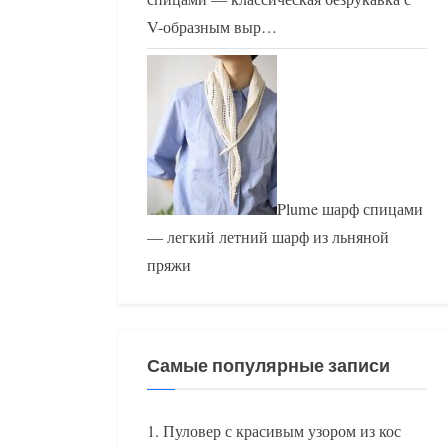
V-образным выр…
Plume шарф спицами
— легкий летний шарф из льняной
пряжи
Самые популярные записи
Пуловер с красивым узором из кос