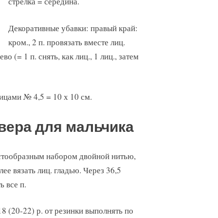
стрелка = середина.
Декоративные убавки: правый край:
кром., 2 п. провязать вместе лиц.
о (= 1 п. снять, как лиц., 1 лиц., затем
пицами № 4,5 = 10 х 10 см.
вера для мальчика
естообразным набором двойной нитью,
лее вязать лиц. гладью. Через 36,5
ь все п.
 18 (20-22) р. от резинки выполнять по