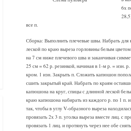
6х п
28,5
все п.
Сборка: Выполнить плечевые швы. Набрать для 
леской по краю выреза горловины белым цветом 8
на 7 см ниже плечевого шва и заканчивая симме
25 см = 62 р. резинкой, начиная в 1-м р. = изн. р
кром. 1 изн. Закрыть п. Сложить капюшон попо
сшить закрытый край. Набрать по краям оставши
капюшона на круг, спицы с длинной леской белым
краю капюшона набирать из каждого р. по 1 п. и 
так, чтобы в углу V-образного выреза находилась
провязать 2х 3 п. уголка выреза вместе лиц. с про
провязать 1 лиц. и протянуть через нее обе снят