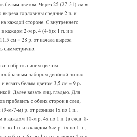
ть белым цветом. Через 25 (27-31) см =
о выреза горловины средние 2 п. и
. на каждой стороне. С внутреннего
 каждом 2-м р. 4 (4-6)х 1 п. и в
 11,5 см = 28 р. от начала выреза
ть симметрично.
ва: набрать синим цветом
стообразным набором двойной нитью
. и вязать белым цветом 3,5 см = 9 р.
нкой. Далее вязать лиц. гладью. Для
ов прибавить с обеих сторон в след.
 (9-м-7-м) р. от резинки 1х по 1 п.,
м в каждом 10-м р. 4х по 1 п. (в след. 8-
 1х по 1 п. и в каждом 6-м р. 7х по 1 п.,
ждом 6-м р. 6х по 1 п. и в каждом 4-м р.