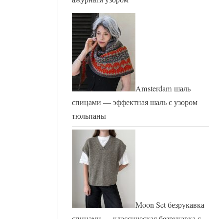
Amsterdam шаль
спицами — эффектная шаль с узором
тюльпаны
Moon Set безрукавка
спицами — классическая безрукавка с