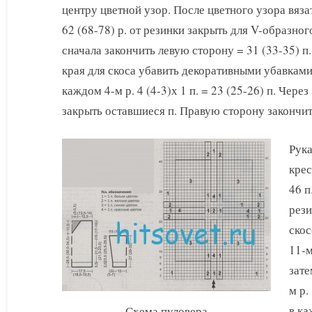
центру цветной узор. После цветного узора вяза
62 (68-78) р. от резинки закрыть для V-образног
сначала закончить левую сторону = 31 (33-35) п
края для скоса убавить декоративными убавками в
каждом 4-м р. 4 (4-3)х 1 п. = 23 (25-26) п. Через
закрыть оставшиеся п. Правую сторону закончи
Рука
кре
46 п
рези
скос
11-м
зате
м р.
в ка
Схема пуловера