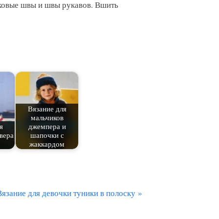
оковые швы и швы рукавов. Вшить
Вязание для
мальчиков
я
джемпера и
вера
шапочки с
жаккардом
С
Вязание для девочки туники в полоску