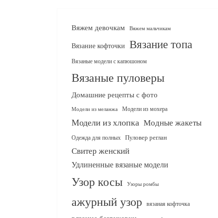
Вяжем девочкам
Вяжем мальчикам
Вязание топа
Вязание кофточки
Вязаные модели с капюшоном
Вязаные пуловеры
Домашние рецепты с фото
Модели из мохера
Модели из меланжа
Модели из хлопка
Модные жакеты
Одежда для полных
Пуловер реглан
Свитер женский
Удлиненные вязаные модели
Узор косы
Узоры ромбы
ажурный узор
вязаная кофточка