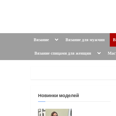
Skip
to
content
Toggle
Вязание
Вязание для мужчин
В
sub-
menu
Toggle
Вязание спицами для женщин
Мас
sub-
menu
Новинки моделей