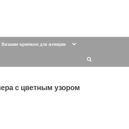
Toggle
Вязание крючком для женщин
sub-
menu
Toggle
search
form
вера с цветным узором