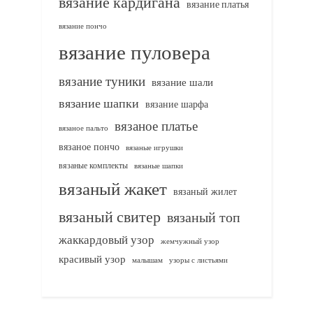
вязание кардигана
вязание платья
вязание пончо
вязание пуловера
вязание туники
вязание шали
вязание шапки
вязание шарфа
вязаное платье
вязаное пальто
вязаное пончо
вязаные игрушки
вязаные комплекты
вязаные шапки
вязаный жакет
вязаный жилет
вязаный свитер
вязаный топ
жаккардовый узор
жемчужный узор
красивый узор
узоры с листьями
малышам