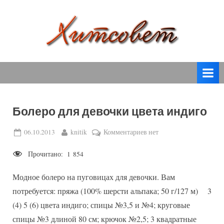
Skip
to
content
вязание
Х
спицами,
и
вязание
т
крючком,
модные
с
вязаные
Болеро для девочки цвета индиго
о
модели
с
в
Posted
By
к
06.10.2013
knitik
Комментариев
нет
пошаговым
on
записи
е
описанием
Прочитано:
1 854
Болеро
т
и
для
схемами.
Модное болеро на пуговицах для девочки. Вам
девочки
цвета
потребуется: пряжа (100% шерсти альпака; 50 г/127 м) 3
индиго
(4) 5 (6) цвета индиго; спицы №3,5 и №4; круговые
спицы №3 длиной 80 см; крючок №2,5; 3 квадратные