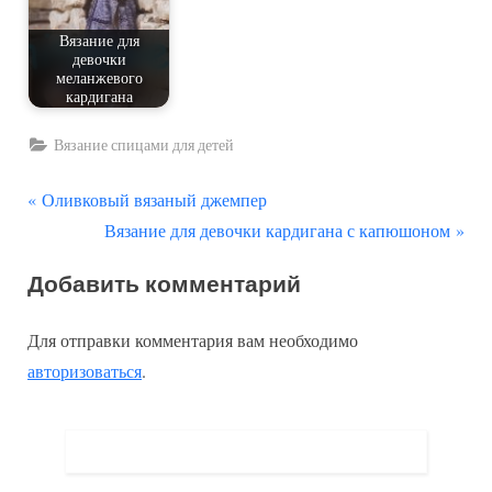
Вязание для
девочки
меланжевого
кардигана
Вязание спицами для детей
П
Навигация
Оливковый вязаный джемпер
р
С
Вязание для девочки кардигана с капюшоном
по
е
л
Добавить комментарий
д
е
записям
ы
д
Для отправки комментария вам необходимо
д
у
авторизоваться
.
у
ю
щ
щ
а
а
я
я