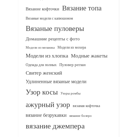
Вязание топа
Вязание кофточки
Вязаные модели с капюшоном
Вязаные пуловеры
Домашние рецепты с фото
Модели из мохера
Модели из меланжа
Модели из хлопка
Модные жакеты
Одежда для полных
Пуловер реглан
Свитер женский
Удлиненные вязаные модели
Узор косы
Узоры ромбы
ажурный узор
вязаная кофточка
вязание безрукавки
вязание болеро
вязание джемпера