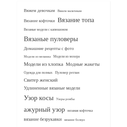
Вяжем девочкам
Вяжем мальчикам
Вязание топа
Вязание кофточки
Вязаные модели с капюшоном
Вязаные пуловеры
Домашние рецепты с фото
Модели из мохера
Модели из меланжа
Модели из хлопка
Модные жакеты
Одежда для полных
Пуловер реглан
Свитер женский
Удлиненные вязаные модели
Узор косы
Узоры ромбы
ажурный узор
вязаная кофточка
вязание безрукавки
вязание болеро