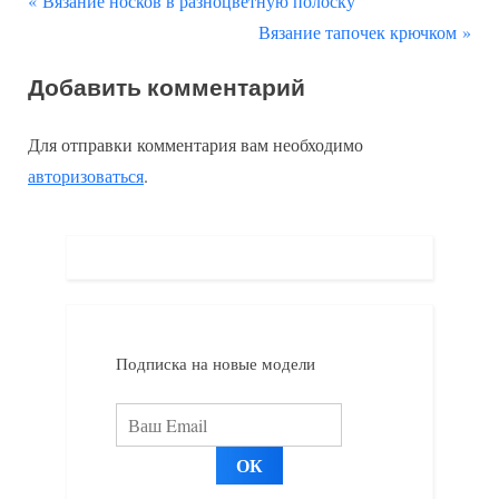
Навигация
Вязание носков в разноцветную полоску
р
С
Вязание тапочек крючком
по
е
л
Добавить комментарий
д
е
записям
ы
д
Для отправки комментария вам необходимо
д
у
авторизоваться
.
у
ю
щ
щ
а
а
я
я
з
з
а
а
Подписка на новые модели
п
п
и
и
с
с
ь
ь
:
: