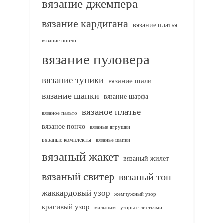
вязание джемпера
вязание кардигана
вязание платья
вязание пончо
вязание пуловера
вязание туники
вязание шали
вязание шапки
вязание шарфа
вязаное платье
вязаное пальто
вязаное пончо
вязаные игрушки
вязаные комплекты
вязаные шапки
вязаный жакет
вязаный жилет
вязаный свитер
вязаный топ
жаккардовый узор
жемчужный узор
красивый узор
узоры с листьями
малышам