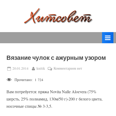
Skip
to
content
вязание
Х
спицами,
и
вязание
т
крючком,
модные
с
вязаные
Вязание чулок с ажурным узором
о
модели
с
в
Posted
By
к
20.01.2014
knitik
Комментариев
нет
пошаговым
on
записи
е
описанием
Прочитано:
1 724
Вязание
т
и
чулок
схемами.
Вам потребуется: пряжа Novita Nalle Aloevera (75%
с
ажурным
шерсть, 25% полиамид, 130м/50 г)-200 г белого цвета,
узором
носочные спицы № 3-3,5.