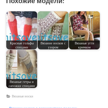
Похожие модели:
Красные гольфы
Вязание носков с
Вязаные угги
спицами
узором
крючком
Вязаные гетры и
сапожки спицами
Вязаные носки
П