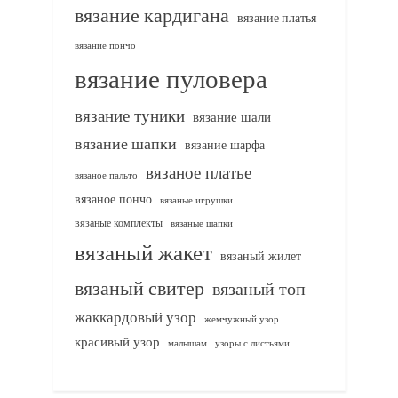
вязание кардигана
вязание платья
вязание пончо
вязание пуловера
вязание туники
вязание шали
вязание шапки
вязание шарфа
вязаное платье
вязаное пальто
вязаное пончо
вязаные игрушки
вязаные комплекты
вязаные шапки
вязаный жакет
вязаный жилет
вязаный свитер
вязаный топ
жаккардовый узор
жемчужный узор
красивый узор
узоры с листьями
малышам