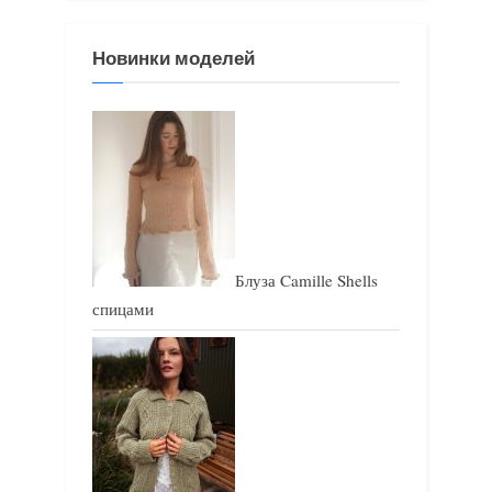
з
з
Новинки моделей
а
а
п
п
и
и
с
с
ь
ь
:
:
Блуза Camille Shells
спицами