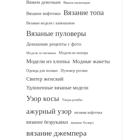
Вяжем девочкам
Вяжем мальчикам
Вязание топа
Вязание кофточки
Вязаные модели с капюшоном
Вязаные пуловеры
Домашние рецепты с фото
Модели из мохера
Модели из меланжа
Модели из хлопка
Модные жакеты
Одежда для полных
Пуловер реглан
Свитер женский
Удлиненные вязаные модели
Узор косы
Узоры ромбы
ажурный узор
вязаная кофточка
вязание безрукавки
вязание болеро
вязание джемпера