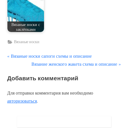
Вязаные носки с
заклёпками
Вязаные носки
П
Навигация
Вязаные носки сапоги схемы и описание
р
С
Вязание женского жакета схема и описание
по
е
л
Добавить комментарий
д
е
записям
ы
д
Для отправки комментария вам необходимо
д
у
авторизоваться
.
у
ю
щ
щ
а
а
я
я