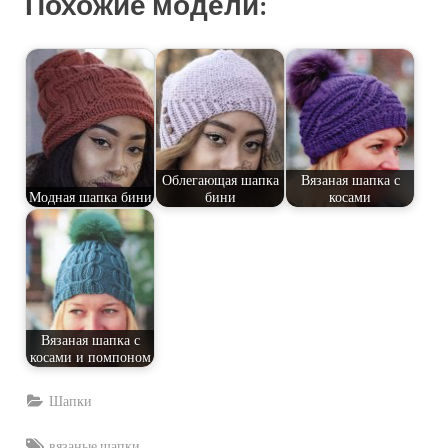
Похожие модели:
Облегающая шапка
Вязаная шапка с
Модная шапка бини
бини
косами
Вязаная шапка с
косами и помпоном
Шапки
Tags:
вязаные шапки