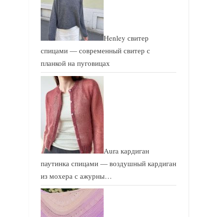
ь
:
:
Henley свитер
спицами — современный свитер с
планкой на пуговицах
Aura кардиган
паутинка спицами — воздушный кардиган
из мохера с ажурны…