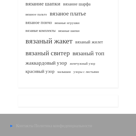
вязание шапки
вязание шарфа
вязаное платье
вязаное пальто
вязаное пончо
вязаные игрушки
вязаные комплекты
вязаные шапки
вязаный жакет
вязаный жилет
вязаный свитер
вязаный топ
жаккардовый узор
жемчужный узор
красивый узор
узоры с листьями
малышам
Контакты
Политика конфиденциальности