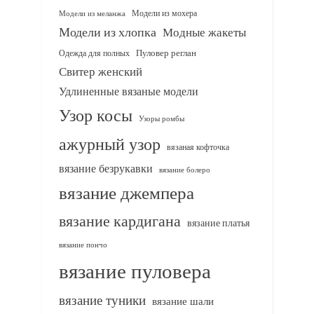
Модели из мохера
Модели из меланжа
Модели из хлопка
Модные жакеты
Одежда для полных
Пуловер реглан
Свитер женский
Удлиненные вязаные модели
Узор косы
Узоры ромбы
ажурный узор
вязаная кофточка
вязание безрукавки
вязание болеро
вязание джемпера
вязание кардигана
вязание платья
вязание пончо
вязание пуловера
вязание туники
вязание шали