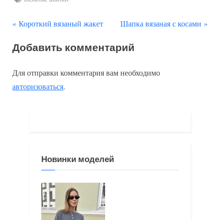
П
С
Навигация
Короткий вязаный жакет
Шапка вязаная с косами
р
л
по
Добавить комментарий
е
е
д
д
записям
Для отправки комментария вам необходимо
ы
у
авторизоваться
.
д
ю
у
щ
щ
а
а
я
я
з
Новинки моделей
з
а
а
п
п
и
и
с
с
ь