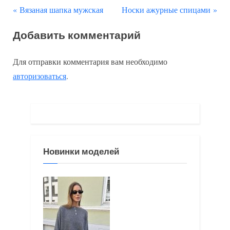
П
С
Навигация
Вязаная шапка мужская
Носки ажурные спицами
р
л
по
Добавить комментарий
е
е
д
д
записям
Для отправки комментария вам необходимо
ы
у
авторизоваться
.
д
ю
у
щ
щ
а
а
я
я
з
Новинки моделей
з
а
а
п
п
и
и
с
с
ь
ь
: