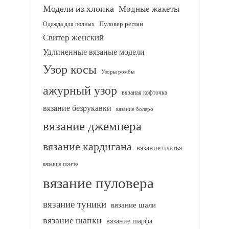
Модели из хлопка
Модные жакеты
Одежда для полных
Пуловер реглан
Свитер женский
Удлиненные вязаные модели
Узор косы
Узоры ромбы
ажурный узор
вязаная кофточка
вязание безрукавки
вязание болеро
вязание джемпера
вязание кардигана
вязание платья
вязание пончо
вязание пуловера
вязание туники
вязание шали
вязание шапки
вязание шарфа