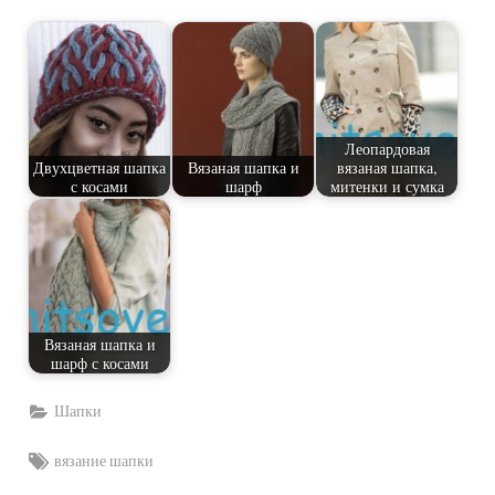
Леопардовая
Двухцветная шапка
Вязаная шапка и
вязаная шапка,
с косами
шарф
митенки и сумка
Вязаная шапка и
шарф с косами
Шапки
Tags:
вязание шапки