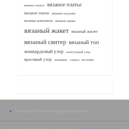
вязаное платье
вязаное пальто
вязаное пончо
вязаные игрушки
вязаные комплекты
вязаные шапки
вязаный жакет
вязаный жилет
вязаный свитер
вязаный топ
жаккардовый узор
жемчужный узор
красивый узор
узоры с листьями
малышам
Контакты
Политика конфиденциальности