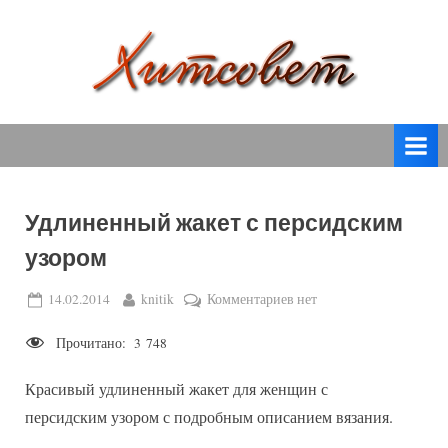
Skip
to
content
вязание
Х
спицами,
и
вязание
т
крючком,
модные
с
вязаные
Удлиненный жакет с персидским
о
модели
узором
с
в
пошаговым
е
Posted
By
к
14.02.2014
knitik
Комментариев
нет
описанием
on
записи
т
и
Прочитано:
3 748
Удлиненный
схемами.
жакет
Красивый удлиненный жакет для женщин с
с
персидским
персидским узором с подробным описанием вязания.
узором