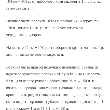
104 см = 308 р. от наборного края закончить 1 р. лиц. п.,
затем закрыть п.
Нижние части полочек, левая и правая: 2х. Набрать по
120 п., вязать 1 изн. р. лиц. п. Затем вязать по
чередованию узоров.
На высоте 52 см = 158 р. от наборного края закончить 1 р.
лиц. п., затем неплотно закрыть п.
Верхняя часть правой полочки с половиной рукава: из
верхнего края левой полочки от пункта А до В набрать
52 п., для левого рукава набрать еще 98 п. = 150 п. и
вязать по чередованию узоров, начиная с 4 р. лиц. глади,
кром. п. и п. рядом с ними вязать лиц., одновременно для
скоса выреза горловины убавить с правого края в 1-м р. 1
п. и в каждом 4-м p. 11 x 1 п. = 138 п.