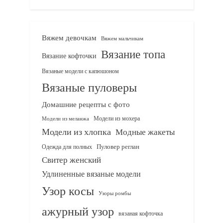
Вяжем девочкам
Вяжем мальчикам
Вязание топа
Вязание кофточки
Вязаные модели с капюшоном
Вязаные пуловеры
Домашние рецепты с фото
Модели из мохера
Модели из меланжа
Модели из хлопка
Модные жакеты
Одежда для полных
Пуловер реглан
Свитер женский
Удлиненные вязаные модели
Узор косы
Узоры ромбы
ажурный узор
вязаная кофточка