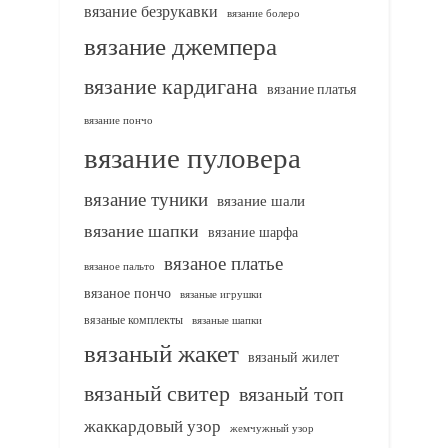
вязание безрукавки
вязание болеро
вязание джемпера
вязание кардигана
вязание платья
вязание пончо
вязание пуловера
вязание туники
вязание шали
вязание шапки
вязание шарфа
вязаное платье
вязаное пальто
вязаное пончо
вязаные игрушки
вязаные комплекты
вязаные шапки
вязаный жакет
вязаный жилет
вязаный свитер
вязаный топ
жаккардовый узор
жемчужный узор