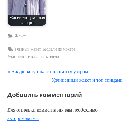
Жакет спицами для
женщин
Жакет
Tags:
,
,
вязаный жакет
Модели из мохера
Удлиненные вязаные модели
П
Навигация
Ажурная туника с полосатым узором
р
С
Удлиненный жакет и топ спицами
по
е
л
Добавить комментарий
д
е
записям
ы
д
Для отправки комментария вам необходимо
д
у
авторизоваться
.
у
ю
щ
щ