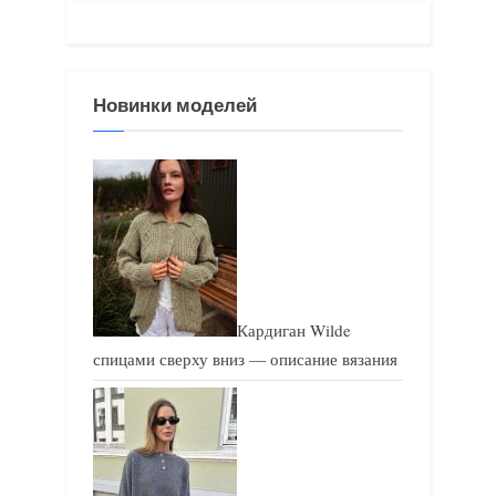
а
а
я
я
з
з
Новинки моделей
а
а
п
п
и
и
с
с
ь
ь
:
:
Кардиган Wilde
спицами сверху вниз — описание вязания