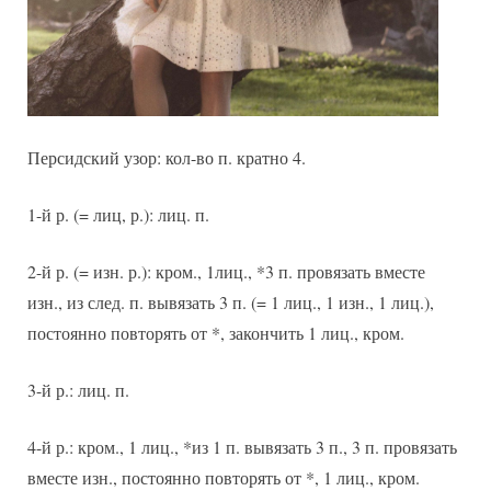
Персидский узор: кол-во п. кратно 4.
1-й р. (= лиц, р.): лиц. п.
2-й р. (= изн. р.): кром., 1лиц., *3 п. провязать вместе
изн., из след. п. вывязать 3 п. (= 1 лиц., 1 изн., 1 лиц.),
постоянно повторять от *, закончить 1 лиц., кром.
3-й р.: лиц. п.
4-й р.: кром., 1 лиц., *из 1 п. вывязать 3 п., 3 п. провязать
вместе изн., постоянно повторять от *, 1 лиц., кром.