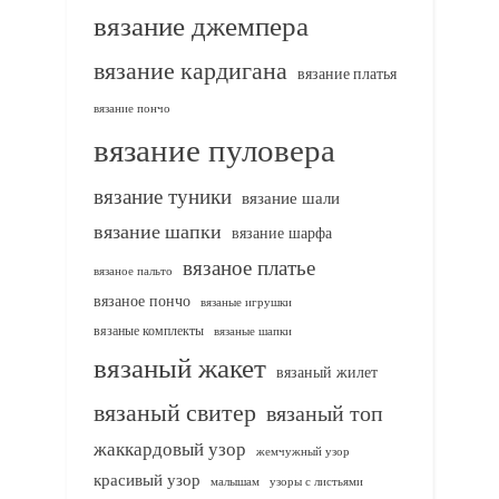
вязание джемпера
вязание кардигана
вязание платья
вязание пончо
вязание пуловера
вязание туники
вязание шали
вязание шапки
вязание шарфа
вязаное платье
вязаное пальто
вязаное пончо
вязаные игрушки
вязаные комплекты
вязаные шапки
вязаный жакет
вязаный жилет
вязаный свитер
вязаный топ
жаккардовый узор
жемчужный узор
красивый узор
узоры с листьями
малышам