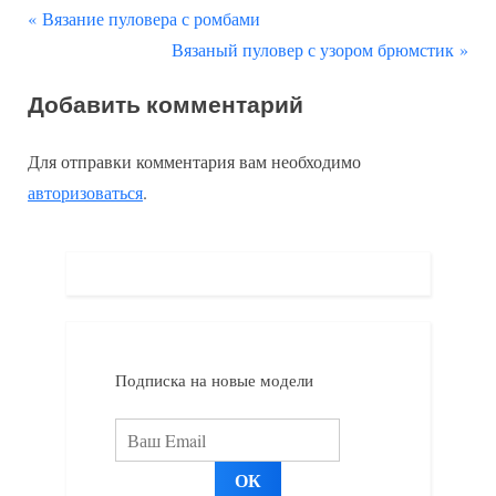
П
Навигация
Вязание пуловера с ромбами
р
С
Вязаный пуловер с узором брюмстик
по
е
л
Добавить комментарий
д
е
записям
ы
д
Для отправки комментария вам необходимо
д
у
авторизоваться
.
у
ю
щ
щ
а
а
я
я
з
з
а
а
Подписка на новые модели
п
п
и
и
с
с
ь
ь