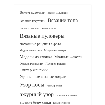
Вяжем девочкам
Вяжем мальчикам
Вязание топа
Вязание кофточки
Вязаные модели с капюшоном
Вязаные пуловеры
Домашние рецепты с фото
Модели из мохера
Модели из меланжа
Модели из хлопка
Модные жакеты
Одежда для полных
Пуловер реглан
Свитер женский
Удлиненные вязаные модели
Узор косы
Узоры ромбы
ажурный узор
вязаная кофточка
вязание безрукавки
вязание болеро