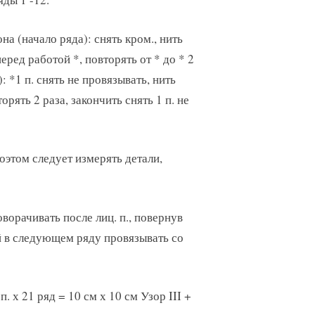
на (начало ряда): снять кром., нить
 перед работой *, повторять от * до * 2
): *1 п. снять не провязывать, нить
торять 2 раза, закончить снять 1 п. не
поэтом следует измерять детали,
оворачивать после лиц. п., повернув
й в следующем ряду провязывать со
. х 21 ряд = 10 см х 10 см Узор III +