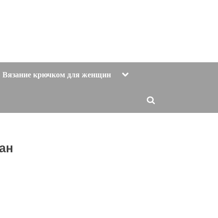
Toggle
Вязание крючком для женщин
sub-
menu
Toggle
search
form
ан