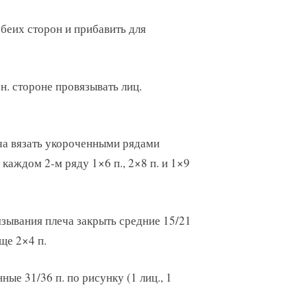
обеих сторон и прибавить для
зн. стороне провязывать лиц.
еча вязать укороченными рядами
каждом 2-м ряду 1×6 п., 2×8 п. и 1×9
зывания плеча закрыть средние 15/21
ще 2×4 п.
ые 31/36 п. по рисунку (1 лиц., 1