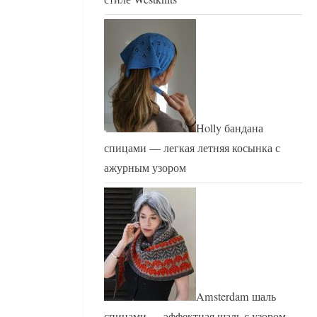
Holly бандана
спицами — легкая летняя косынка с
ажурным узором
Amsterdam шаль
спицами — эффектная шаль с узором