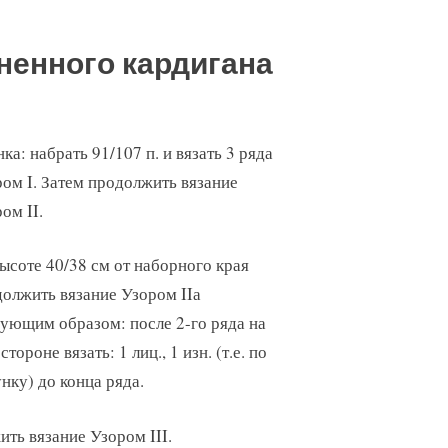
ненного кардигана
ка: набрать 91/107 п. и вязать 3 ряда
ом I. Затем продолжить вязание
ом II.
ысоте 40/38 см от наборного края
олжить вязание Узором IIа
ующим образом: после 2-го ряда на
 стороне вязать: 1 лиц., 1 изн. (т.е. по
нку) до конца ряда.
ить вязание Узором III.