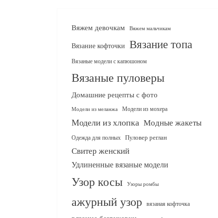
Вяжем девочкам
Вяжем мальчикам
Вязание топа
Вязание кофточки
Вязаные модели с капюшоном
Вязаные пуловеры
Домашние рецепты с фото
Модели из мохера
Модели из меланжа
Модели из хлопка
Модные жакеты
Одежда для полных
Пуловер реглан
Свитер женский
Удлиненные вязаные модели
Узор косы
Узоры ромбы
ажурный узор
вязаная кофточка