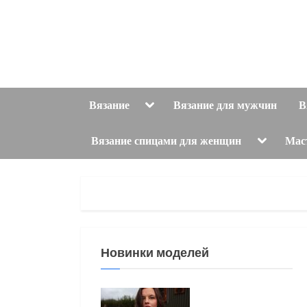
Skip
to
content
Toggle
Вязание
Вязание для мужчин
В
sub-
menu
Toggle
Вязание спицами для женщин
Мас
sub-
menu
Новинки моделей