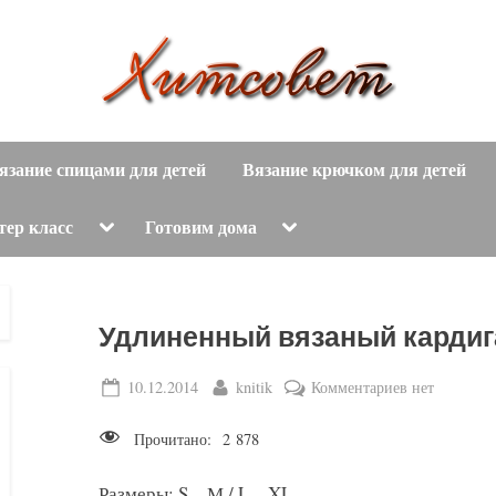
вязание
Х
спицами,
язание спицами для детей
Вязание крючком для детей
и
вязание
крючком,
т
Toggle
Toggle
тер класс
Готовим дома
sub-
sub-
модные
menu
menu
с
вязаные
модели
о
Удлиненный вязаный кардиг
с
пошаговым
в
Posted
By
к
10.12.2014
knitik
Комментариев
нет
описанием
on
записи
е
и
Прочитано:
2 878
Удлиненный
схемами.
т
вязаный
Размеры: S – М / L – XL.