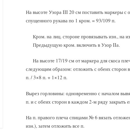
На высоте Узора III 20 см поставить маркеры с 
спущенного рукава по 1 кром. = 93/109 п.
Кром. на лиц. стороне провязывать изн., на и
Предыдущую кром. включить в Узор IIа.
На высоте 17/19 см от маркера для скоса пл
следующим образом: отложить с обеих сторон в 
п. / 3×8 п. + 1×12 п.
Вырез горловины: одновременно с началом вывя
п. и с обеих сторон в каждом 2-м ряду закрыть е
На п. правого плеча спицами № 6 вязать отложенн
изн.), затем отложить все п.