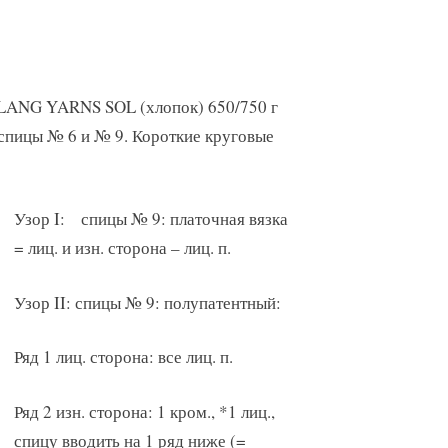
а LANG YARNS SOL (хлопок) 650/750 г
спицы № 6 и № 9. Короткие круговые
Узор I: спицы № 9: платочная вязка
= лиц. и изн. сторона – лиц. п.
Узор II: спицы № 9: полупатентный:
Ряд 1 лиц. сторона: все лиц. п.
Ряд 2 изн. сторона: 1 кром., *1 лиц.,
спицу вводить на 1 ряд ниже (=