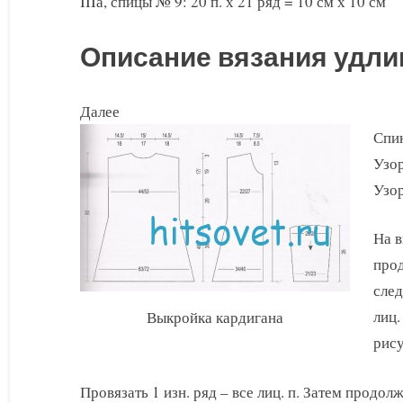
IIIа, спицы № 9: 20 п. х 21 ряд = 10 см х 10 см
Описание вязания удли
Далее
Спин
Узор
Узор
На в
прод
след
лиц.
Выкройка кардигана
рису
Провязать 1 изн. ряд – все лиц. п. Затем продолж