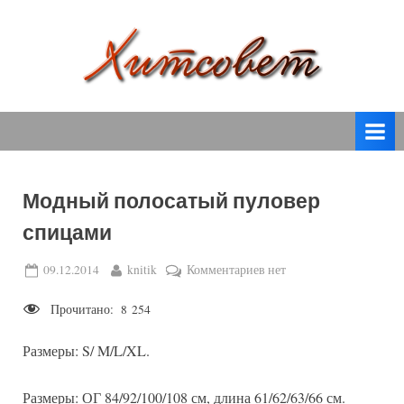
Skip
to
content
вязание
Х
спицами,
и
вязание
т
крючком,
модные
с
вязаные
Модный полосатый пуловер
о
модели
спицами
с
в
пошаговым
е
Posted
By
к
09.12.2014
knitik
Комментариев
нет
описанием
on
записи
т
и
Прочитано:
8 254
Модный
схемами.
полосатый
Размеры: S/ M/L/XL.
пуловер
спицами
Размеры: ОГ 84/92/100/108 см, длина 61/62/63/66 см.