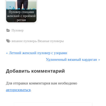
Пуловер спицами
женский с проймой
реглан
Пуловер
Tags:
,
вязание пуловера
Вязаные пуловеры
П
Навигация
Летний женский пуловер с узорами
р
С
Удлиненный вязаный кардиган
по
е
л
Добавить комментарий
д
е
записям
ы
д
Для отправки комментария вам необходимо
д
у
авторизоваться
.
у
ю
щ
щ
а
а