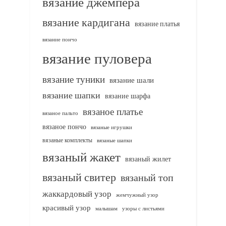
вязание джемпера
вязание кардигана
вязание платья
вязание пончо
вязание пуловера
вязание туники
вязание шали
вязание шапки
вязание шарфа
вязаное платье
вязаное пальто
вязаное пончо
вязаные игрушки
вязаные комплекты
вязаные шапки
вязаный жакет
вязаный жилет
вязаный свитер
вязаный топ
жаккардовый узор
жемчужный узор
красивый узор
узоры с листьями
малышам