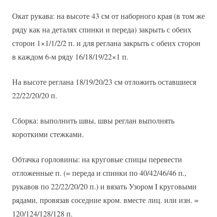
Окат рукава: на высоте 43 см от наборного края (в том же
ряду как на деталях спинки и переда) закрыть с обеих
сторон 1×1/1/2/2 п. и для реглана закрыть с обеих сторон
в каждом 6-м ряду 16/18/19/22×1 п.
На высоте реглана 18/19/20/23 см отложить оставшиеся
22/22/20/20 п.
Сборка: выполнить швы, швы реглан выполнять
короткими стежками.
Обтачка горловины: на круговые спицы перевести
отложенные п. (= переда и спинки по 40/42/46/46 п.,
рукавов по 22/22/20/20 п.) и вязать Узором I круговыми
рядами, провязав соседние кром. вместе лиц. или изн. =
120/124/128/128 п.