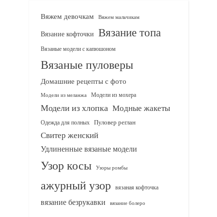
Вяжем девочкам
Вяжем мальчикам
Вязание топа
Вязание кофточки
Вязаные модели с капюшоном
Вязаные пуловеры
Домашние рецепты с фото
Модели из мохера
Модели из меланжа
Модели из хлопка
Модные жакеты
Одежда для полных
Пуловер реглан
Свитер женский
Удлиненные вязаные модели
Узор косы
Узоры ромбы
ажурный узор
вязаная кофточка
вязание безрукавки
вязание болеро