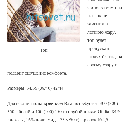
плечах
с отверстиями на
плечах не
заменим в
летнюю жару,
топ будет
пропускать
Топ
воздух благодаря
своему узору и
подарит ощущение комфорта.
Размеры: 34/36 (38/40) 42/44
топа крючком
Для вязания
Вам потребуется: 300 (300)
350 г белой и 100 (100) 150 г голубой пряжи Giulia (84%
вискозы, 16% полиамида, 75 м/50 г); крючок №4,5.