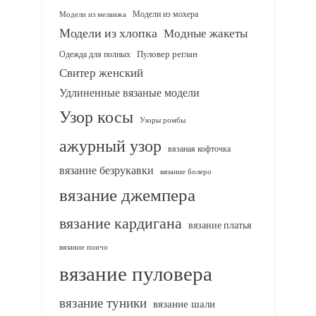
Модели из мохера
Модели из меланжа
Модели из хлопка
Модные жакеты
Одежда для полных
Пуловер реглан
Свитер женский
Удлиненные вязаные модели
Узор косы
Узоры ромбы
ажурный узор
вязаная кофточка
вязание безрукавки
вязание болеро
вязание джемпера
вязание кардигана
вязание платья
вязание пончо
вязание пуловера
вязание туники
вязание шали