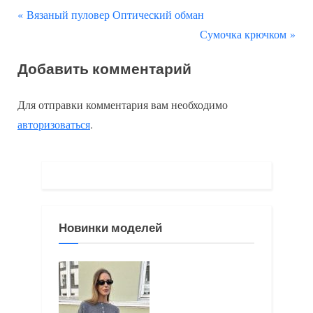
П
Навигация
Вязаный пуловер Оптический обман
р
С
Сумочка крючком
по
е
л
Добавить комментарий
д
е
записям
ы
д
Для отправки комментария вам необходимо
д
у
авторизоваться
.
у
ю
щ
щ
а
а
я
я
з
з
Новинки моделей
а
а
п
п
и
и
с
с
ь
ь