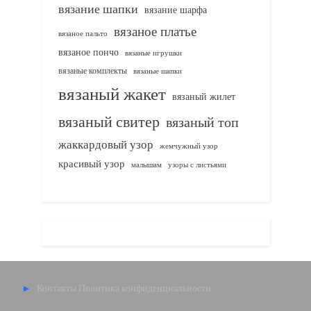
вязание шапки
вязание шарфа
вязаное платье
вязаное пальто
вязаное пончо
вязаные игрушки
вязаные комплекты
вязаные шапки
вязаный жакет
вязаный жилет
вязаный свитер
вязаный топ
жаккардовый узор
жемчужный узор
красивый узор
узоры с листьями
малышам
Контакты
Политика конфиденциальности