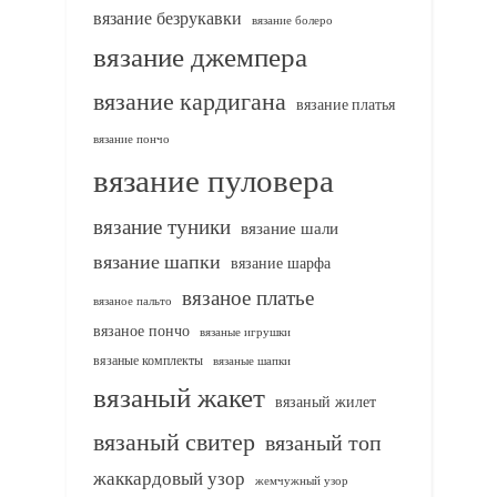
вязание безрукавки
вязание болеро
вязание джемпера
вязание кардигана
вязание платья
вязание пончо
вязание пуловера
вязание туники
вязание шали
вязание шапки
вязание шарфа
вязаное платье
вязаное пальто
вязаное пончо
вязаные игрушки
вязаные комплекты
вязаные шапки
вязаный жакет
вязаный жилет
вязаный свитер
вязаный топ
жаккардовый узор
жемчужный узор