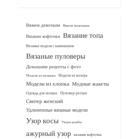
Вяжем девочкам
Вяжем мальчикам
Вязание топа
Вязание кофточки
Вязаные модели с капюшоном
Вязаные пуловеры
Домашние рецепты с фото
Модели из мохера
Модели из меланжа
Модели из хлопка
Модные жакеты
Одежда для полных
Пуловер реглан
Свитер женский
Удлиненные вязаные модели
Узор косы
Узоры ромбы
ажурный узор
вязаная кофточка