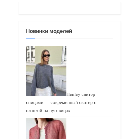
щ
а
а
я
я
з
Новинки моделей
з
а
а
п
п
и
и
с
с
ь
ь
:
:
Henley свитер
спицами — современный свитер с
планкой на пуговицах