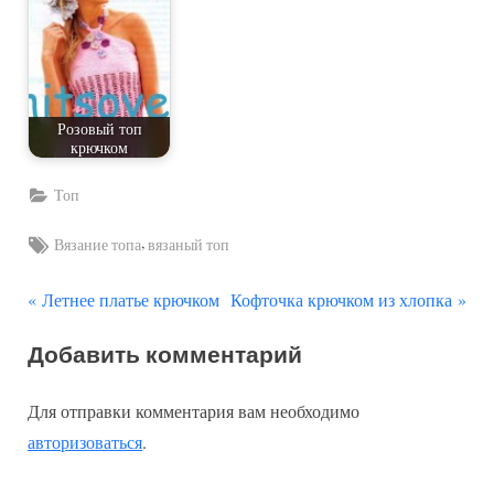
Розовый топ
крючком
Топ
Tags:
,
Вязание топа
вязаный топ
П
С
Навигация
Летнее платье крючком
Кофточка крючком из хлопка
р
л
по
Добавить комментарий
е
е
д
д
записям
Для отправки комментария вам необходимо
ы
у
авторизоваться
.
д
ю
у
щ