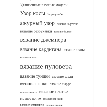
Удлиненные вязаные модели
Узор косы
Узоры ромбы
ажурный узор
вязаная кофточка
вязание безрукавки
вязание болеро
вязание джемпера
вязание кардигана
вязание платья
вязание пончо
вязание пуловера
вязание туники
вязание шали
вязание шапки
вязание шарфа
вязаное платье
вязаное пальто
вязаное пончо
вязаные игрушки
вязаные комплекты
вязаные шапки