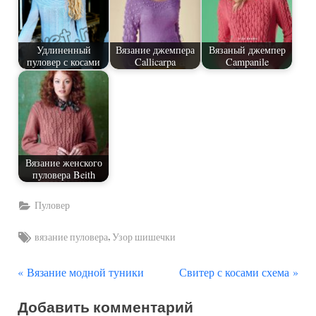
Удлиненный
Вязание джемпера
Вязаный джемпер
пуловер с косами
Callicarpa
Campanile
Вязание женского
пуловера Beith
Пуловер
Tags:
,
вязание пуловера
Узор шишечки
П
С
Навигация
Вязание модной туники
Свитер с косами схема
р
л
по
Добавить комментарий
е
е