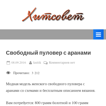
Skip
to
content
вязание
Х
спицами,
и
вязание
т
крючком,
модные
с
вязаные
Свободный пуловер с аранами
о
модели
с
в
Posted
By
к
08.09.2016
knitik
Комментариев
нет
пошаговым
on
записи
е
описанием
Прочитано:
3 212
Свободный
т
и
пуловер
схемами.
Модная модель женского свободного пуловера с
с
аранами
аранами со схемами и бесплатным описанием вязания.
Вам потребуется: 800 грамм болотной и 100 грамм