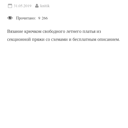
Posted
By
31.05.2019
knitik
on
Прочитано:
9 266
Вязание крючком свободного летнего платья из
секционной пряжи со схемами и бесплатным описанием.