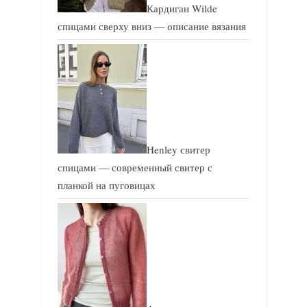
Кардиган Wilde
с
с
спицами сверху вниз — описание вязания
ь
ь
:
:
Henley свитер
спицами — современный свитер с
планкой на пуговицах