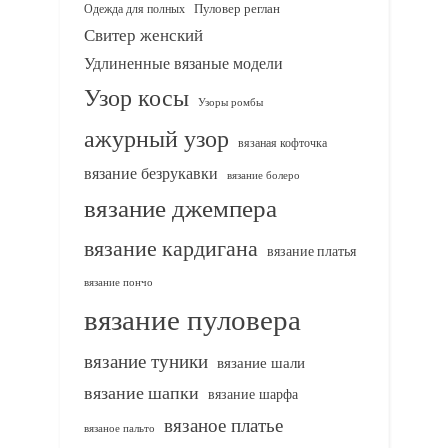
Одежда для полных
Пуловер реглан
Свитер женский
Удлиненные вязаные модели
Узор косы
Узоры ромбы
ажурный узор
вязаная кофточка
вязание безрукавки
вязание болеро
вязание джемпера
вязание кардигана
вязание платья
вязание пончо
вязание пуловера
вязание туники
вязание шали
вязание шапки
вязание шарфа
вязаное платье
вязаное пальто