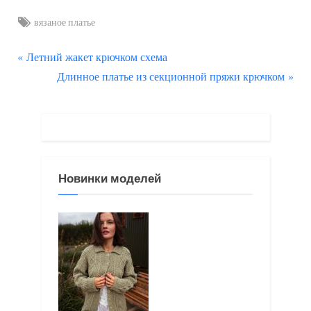
Tags:
вязаное платье
П
Навигация
Летний жакет крючком схема
р
С
Длинное платье из секционной пряжи крючком
по
е
л
д
е
записям
ы
д
д
у
у
ю
Новинки моделей
щ
щ
а
а
я
я
з
з
а
а
п
п
и
и