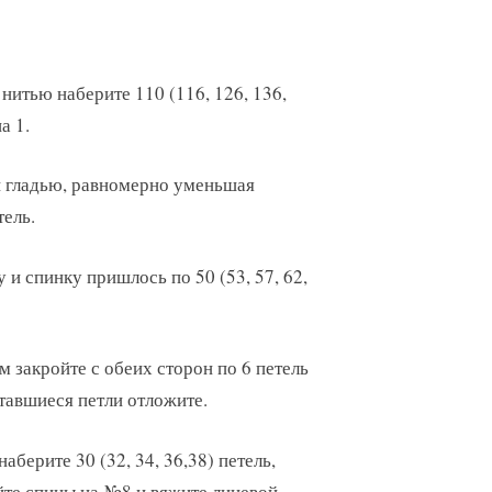
нитью наберите 110 (116, 126, 136,
а 1.
й гладью, равномерно уменьшая
тель.
 и спинку пришлось по 50 (53, 57, 62,
йм закройте с обеих сторон по 6 петель
ставшиеся петли отложите.
берите 30 (32, 34, 36,38) петель,
йте спицы на №8 и вяжите лицевой