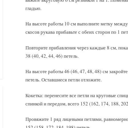
гладью.
На высоте работы 10 см выполните метку между 
скосов рукава прибавьте с обеих сторон по 1 пет
Повторите прибавления через каждые 8 см, пока
38 (40, 42, 44, 46) петель.
На высоте работы 46 (46, 47, 48, 48) см закройт
петель. Оставшиеся петли отложите.
Кокетка: перенесите все петли на круговые спи
спинкой и передом, всего 152 (162, 174, 188, 20
Провяжите 1 ряд лицевыми петлями, равномерно
152 (158, 172, 184, 198) петель.