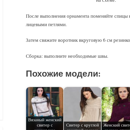
После выполнения орнамента поменяйте спицы н
лицевыми петлями.
Затем свяжите воротник вкруговую 6 см резинкой
Сборка: выполните необходимые швы.
Похожие модели:
Вязаный женский
свитер с
Свитер с круглой
Женский свит
жаккардом
кокеткой косами
косами спиц