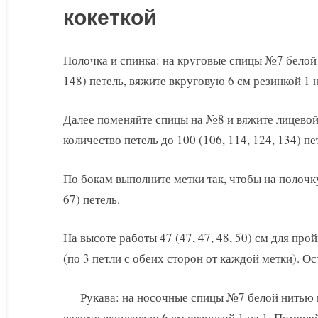
кокеткой
Полочка и спинка: на круговые спицы №7 белой 
148) петель, вяжите вкруговую 6 см резинкой 1 н
Далее поменяйте спицы на №8 и вяжите лицево
количество петель до 100 (106, 114, 124, 134) пе
По бокам выполните метки так, чтобы на полочку
67) петель.
На высоте работы 47 (47, 47, 48, 50) см для про
(по 3 петли с обеих сторон от каждой метки). О
Рукава: на носочные спицы №7 белой нитью на
вяжите вкруговую 6 см резинкой 1 на 1. Поменя