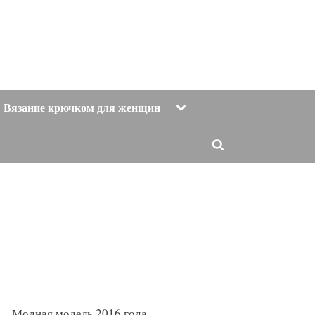
Toggle
Вязание крючком для женщин
sub-
menu
Toggle
search
form
Модная модель 2016 года