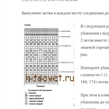
Выполните метки в каждом месте соединения де
В следующем ря
убавления след
2 петли вместе 
лицевой скрещен
ряд.
Повторите убав
сложности 1 (1, 
168, 174) петли
При этом в отм
убавления до то
на схеме.