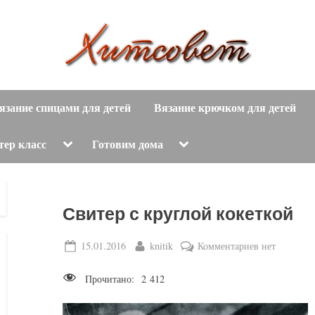
вязание
Х
спицами,
язание спицами для детей
Вязание крючком для детей
и
вязание
крючком,
т
Toggle
Toggle
тер класс
Готовим дома
sub-
sub-
модные
menu
menu
с
вязаные
модели
о
Свитер с круглой кокеткой
с
пошаговым
в
Posted
By
к
15.01.2016
knitik
Комментариев
нет
описанием
on
записи
е
и
Прочитано:
2 412
Свитер
схемами.
т
с