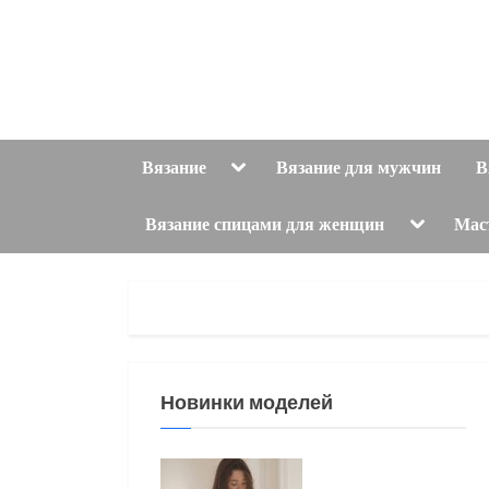
Skip
to
content
Toggle
Вязание
Вязание для мужчин
В
sub-
menu
Toggle
Вязание спицами для женщин
Мас
sub-
menu
Новинки моделей