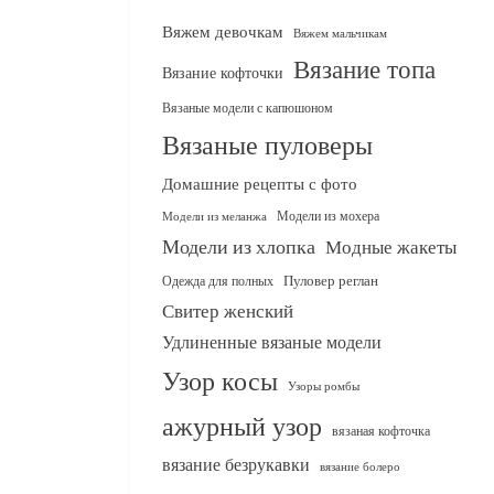
Вяжем девочкам
Вяжем мальчикам
Вязание топа
Вязание кофточки
Вязаные модели с капюшоном
Вязаные пуловеры
Домашние рецепты с фото
Модели из мохера
Модели из меланжа
Модели из хлопка
Модные жакеты
Одежда для полных
Пуловер реглан
Свитер женский
Удлиненные вязаные модели
Узор косы
Узоры ромбы
ажурный узор
вязаная кофточка
вязание безрукавки
вязание болеро