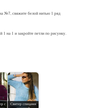
а №7, свяжите белой нитью 1 ряд
 1 на 1 и закройте петли по рисунку.
ер с
Свитер спицами
ами
женский