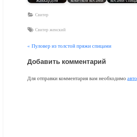
Свитер
Tags:
Свитер женский
П
Пуловер из толстой пряжи спицами
Навигация
р
по
Добавить комментарий
е
д
записям
Для отправки комментария вам необходимо
авт
ы
д
у
щ
а
я
з