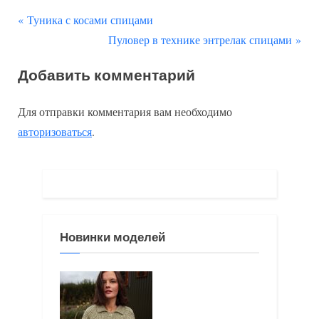
П
Навигация
Туника с косами спицами
р
С
Пуловер в технике энтрелак спицами
по
е
л
Добавить комментарий
д
е
записям
ы
д
Для отправки комментария вам необходимо
д
у
авторизоваться
.
у
ю
щ
щ
а
а
я
я
з
з
Новинки моделей
а
а
п
п
и
и
с
с
ь
ь