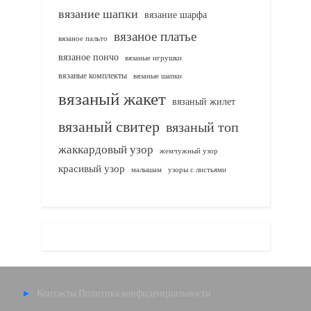
вязание шапки
вязание шарфа
вязаное платье
вязаное пальто
вязаное пончо
вязаные игрушки
вязаные комплекты
вязаные шапки
вязаный жакет
вязаный жилет
вязаный свитер
вязаный топ
жаккардовый узор
жемчужный узор
красивый узор
узоры с листьями
малышам
Контакты
Политика конфиденциальности