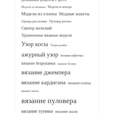
Модели из мохера
Модели из меланжа
Модели из хлопка
Модные жакеты
Одежда для полных
Пуловер реглан
Свитер женский
Удлиненные вязаные модели
Узор косы
Узоры ромбы
ажурный узор
вязаная кофточка
вязание безрукавки
вязание болеро
вязание джемпера
вязание кардигана
вязание платья
вязание пончо
вязание пуловера
вязание туники
вязание шали