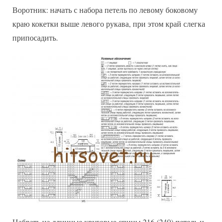
Воротник: начать с набора петель по левому боковому
краю кокетки выше левого рукава, при этом край слегка
припосадить.
Набрать на длинные круговые спицы 216 (240) петель и