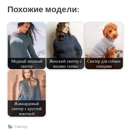
Похожие модели:
Модный вязаный
Женский свитер с
Свитер для собаки
свитер
косами схемы
спицами
Жаккардовый
свитер с круглой
кокеткой
Свитер