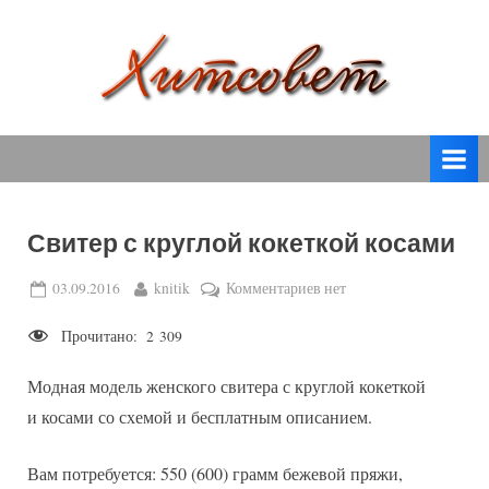
Skip
to
content
вязание
Х
спицами,
и
вязание
т
крючком,
модные
с
вязаные
Свитер с круглой кокеткой косами
о
модели
с
в
Posted
By
к
03.09.2016
knitik
Комментариев
нет
пошаговым
on
записи
е
описанием
Прочитано:
2 309
Свитер
т
и
с
схемами.
Модная модель женского свитера с круглой кокеткой
круглой
кокеткой
и косами со схемой и бесплатным описанием.
косами
Вам потребуется: 550 (600) грамм бежевой пряжи,