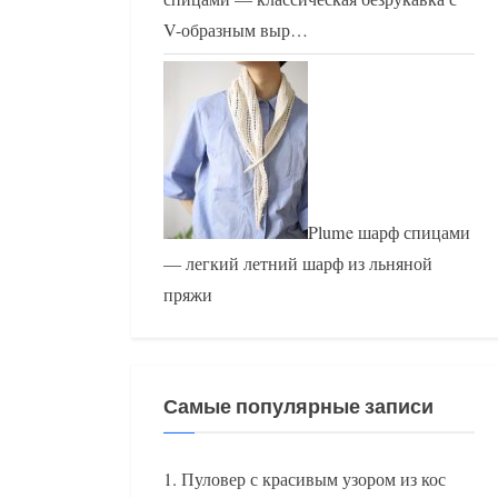
V-образным выр…
Plume шарф спицами
— легкий летний шарф из льняной
пряжи
Самые популярные записи
Пуловер с красивым узором из кос