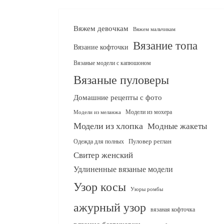
Вяжем девочкам
Вяжем мальчикам
Вязание топа
Вязание кофточки
Вязаные модели с капюшоном
Вязаные пуловеры
Домашние рецепты с фото
Модели из мохера
Модели из меланжа
Модели из хлопка
Модные жакеты
Одежда для полных
Пуловер реглан
Свитер женский
Удлиненные вязаные модели
Узор косы
Узоры ромбы
ажурный узор
вязаная кофточка