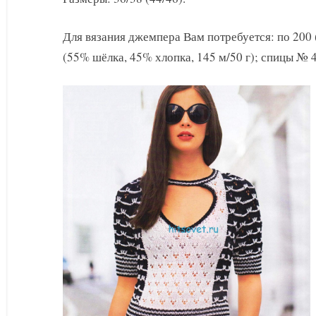
с
короткими
Для вязания джемпера Вам потребуется: по 200 
рукавами
спицами
(55% шёлка, 45% хлопка, 145 м/50 г); спицы № 