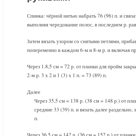
Спинка: чёрной нитью набрать 76 (96) п. и связа
выполняя чередование полос, в последнем р. рав
Затем вязать узором со снятыми петлями, прибав
попеременно в каждом 6-м и 8-м р. и включая пр
Через 1.8,5 см = 72 р. от планки для пройм закры
2-м р. 3 х 2 и 1 (3) х 1 п. = 73 (89) п.
Далее
Через 35,5 см = 138 р. (38 см = 148 р.) от п
средние 33 (39) п. и вязать далее раздельно, 
п.
Через 36,5 см = 142 р. (36 см = 152 р.) от планк