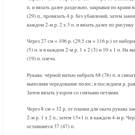
п. и вязать далее раздельно, закрывая по краям 
(29) п., провязать 4 р. без убавлений, затем зано
каждом 2-м р. 2 х 3 п. и вязать далее по рисунку 
Через 27 см = 106 р. (29,5 см = 116 р.) от набор
(5) п. и в каждом 2-м р. 1 х 2 (3) и 10 х 1 п. На
(19) п. плеча.
Рукава: чёрной нитью набрать 68 (76) п. и связат
выполняя чередование полос, в последнем р. равн
Затем вязать узором со снятыми петлями.
Через 8 см = 32 р. от планки для оката рукава зак
2-м р. 1 х 2 п., затем 13×1 п. в каждом 4-м р. Че
оставшиеся 37 (47) п.