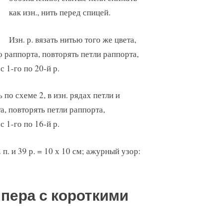
как изн., нить перед спицей.
Изн. р. вязать нитью того же цвета,
о раппорта, повторять петли раппорта,
 1-го по 20-й р.
 по схеме 2, в изн. рядах петли и
а, повторять петли раппорта,
 1-го по 16-й р.
п. и 39 р. = 10 х 10 см; ажурный узор:
пера с короткими