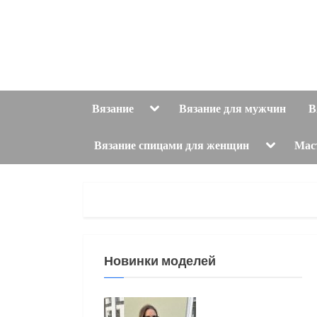
Skip
to
content
Toggle
Вязание
Вязание для мужчин
В
sub-
menu
Toggle
Вязание спицами для женщин
Мас
sub-
menu
Новинки моделей