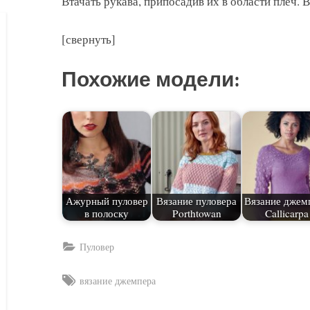
Втачать рукава, припосадив их в области плеч.
[свернуть]
Похожие модели:
Ажурный пуловер
Вязание пуловера
Вязание джем
в полоску
Porthtowan
Callicarpa
Пуловер
Tags:
вязание джемпера