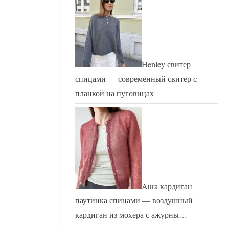
Henley свитер
спицами — современный свитер с
планкой на пуговицах
Aura кардиган
паутинка спицами — воздушный
кардиган из мохера с ажурны…