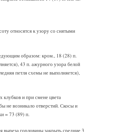
оту относятся к узору со снятыми
ледующим образом: кром., 18 (28) п.
лняется), 43 п. ажурного узора белой
следняя петля схемы не выполняется),
 клубков и при смене цвета
бы не возникало отверстий. Скосы и
и = 73 (89) п.
 для выреза горловины закрыть средние 3