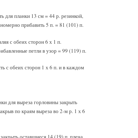
ть для планки 13 см = 44 р. резинкой,
номерно прибавить 5 п. = 81 (101) п.
ляя с обеих сторон 6 х 1 п.
ибавленные петли в узор = 99 (119) п.
ть с обеих сторон 1 х 6 п. и в каждом
ланки для выреза горловины закрыть
закрыв по краям выреза во 2-м р. 1 х 6
и закрыть оставшиеся 14 (19) п. плеча.