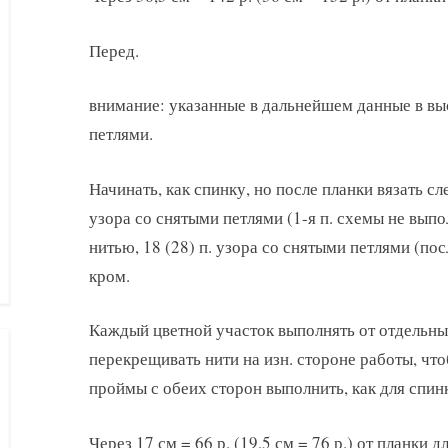
Перед.
внимание: указанные в дальнейшем данные в выс
петлями.
Начинать, как спинку, но после планки вязать с
узора со снятыми петлями (1-я п. схемы не выпо
нитью, 18 (28) п. узора со снятыми петлями (по
кром.
Каждый цветной участок выполнять от отдельных
перекрещивать нити на изн. стороне работы, что
проймы с обеих сторон выполнить, как для спинк
Через 17 см = 66 р. (19,5 см = 76 р.) от планки