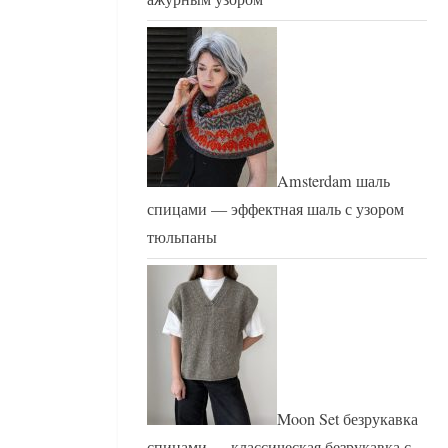
Amsterdam шаль
спицами — эффектная шаль с узором
тюльпаны
Moon Set безрукавка
спицами — классическая безрукавка с