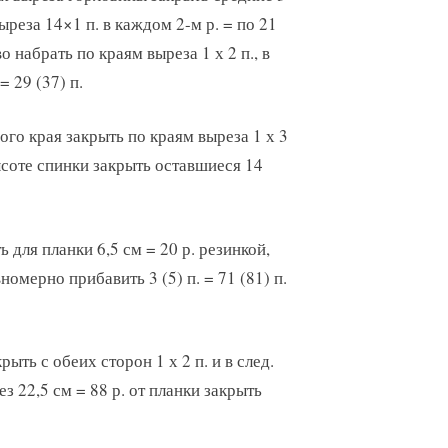
выреза 14×1 п. в каждом 2-м р. = по 21
во набрать по краям выреза 1 х 2 п., в
= 29 (37) п.
ного края закрыть по краям выреза 1 х 3
 высоте спинки закрыть оставшиеся 14
ь для планки 6,5 см = 20 р. резинкой,
омерно прибавить 3 (5) п. = 71 (81) п.
рыть с обеих сторон 1 х 2 п. и в след.
рез 22,5 см = 88 р. от планки закрыть