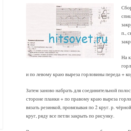
Сбор
спи
закр
п., 
закр
На к
горл
и по левому краю выреза горловины переда + ко
Затем заново набрать для соединительной полос
стороне планки + по правому краю выреза горлов
вязать резинкой, провязывая по 2 круг. р. чёрно
круг, ряду все петли закрыть по рисунку.