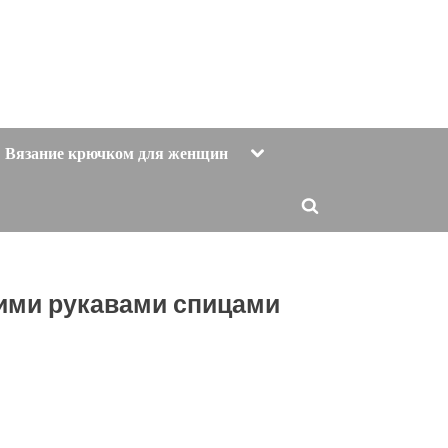
Toggle
Вязание крючком для женщин
sub-
menu
Toggle
search
form
ими рукавами спицами