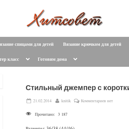
вязание
Х
спицами,
язание спицами для детей
Вязание крючком для детей
и
вязание
крючком,
т
Toggle
Toggle
тер класс
Готовим дома
sub-
sub-
модные
menu
menu
с
вязаные
модели
о
Стильный джемпер с коротк
с
пошаговым
в
Posted
By
к
21.02.2014
knitik
Комментариев
нет
описанием
on
записи
е
и
Прочитано:
3 187
Стильный
схемами.
т
джемпер
Размеры: 36/38 (44/46).