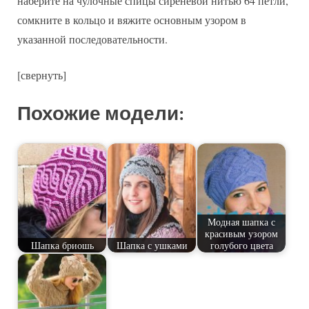
наберите на чулочные спицы сиреневой нитью 64 петли,
сомкните в кольцо и вяжите основным узором в
указанной последовательности.
[свернуть]
Похожие модели:
Модная шапка с
красивым узором
Шапка бриошь
Шапка с ушками
голубого цвета