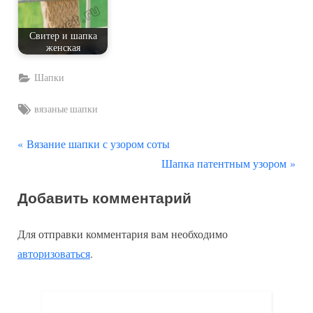
Свитер и шапка
женская
Шапки
Tags:
вязаные шапки
П
Навигация
Вязание шапки с узором соты
р
С
Шапка патентным узором
по
е
л
Добавить комментарий
д
е
записям
ы
д
Для отправки комментария вам необходимо
д
у
авторизоваться
.
у
ю
щ
щ
а
а