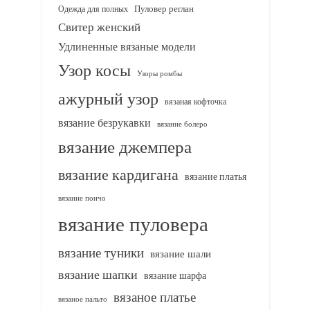
Одежда для полных
Пуловер реглан
Свитер женский
Удлиненные вязаные модели
Узор косы
Узоры ромбы
ажурный узор
вязаная кофточка
вязание безрукавки
вязание болеро
вязание джемпера
вязание кардигана
вязание платья
вязание пончо
вязание пуловера
вязание туники
вязание шали
вязание шапки
вязание шарфа
вязаное платье
вязаное пальто