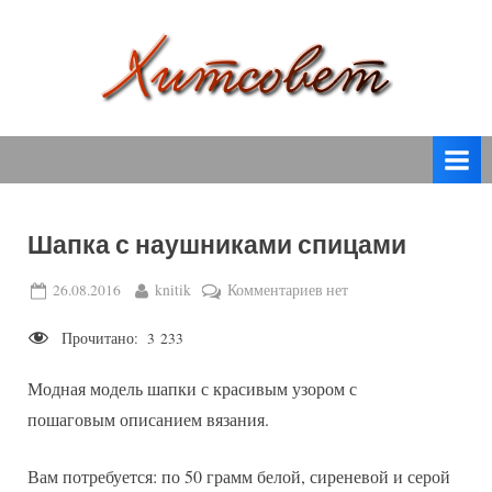
Skip
to
content
вязание
Х
спицами,
и
вязание
т
крючком,
модные
с
вязаные
Шапка с наушниками спицами
о
модели
с
в
Posted
By
к
26.08.2016
knitik
Комментариев
нет
пошаговым
on
записи
е
описанием
Прочитано:
3 233
Шапка
т
и
с
схемами.
Модная модель шапки с красивым узором с
наушниками
спицами
пошаговым описанием вязания.
Вам потребуется: по 50 грамм белой, сиреневой и серой