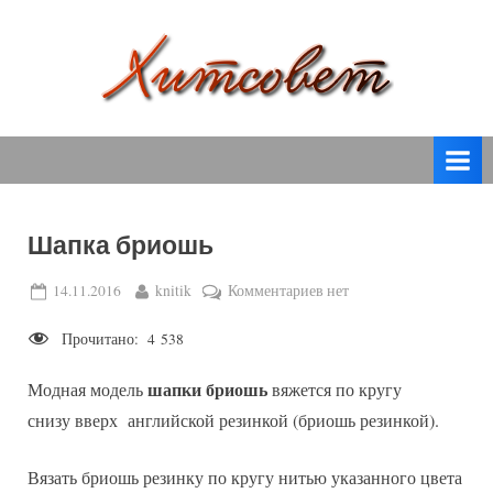
Skip
to
content
вязание
Х
спицами,
и
вязание
т
крючком,
модные
с
вязаные
Шапка бриошь
о
модели
с
в
Posted
By
к
14.11.2016
knitik
Комментариев
нет
пошаговым
on
записи
е
описанием
Прочитано:
4 538
Шапка
т
и
бриошь
схемами.
шапки бриошь
Модная модель
вяжется по кругу
снизу вверх английской резинкой (бриошь резинкой).
Вязать бриошь резинку по кругу нитью указанного цвета