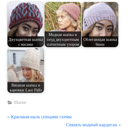
Модная шапка и
Двухцветная шапка
снуд двухцветным
Облегающая шапка
с косами
патентным узором
бини
Вязаная шапка и
варежки Lace Falls
Шапки
П
Навигация
Красивая шаль спицами схемы
р
С
Связать модный кардиган