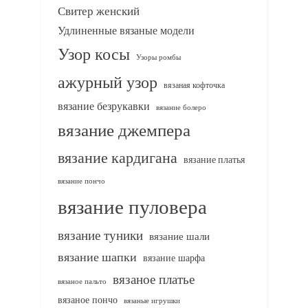
Свитер женский
Удлиненные вязаные модели
Узор косы
Узоры ромбы
ажурный узор
вязаная кофточка
вязание безрукавки
вязание болеро
вязание джемпера
вязание кардигана
вязание платья
вязание пончо
вязание пуловера
вязание туники
вязание шали
вязание шапки
вязание шарфа
вязаное платье
вязаное пальто
вязаное пончо
вязаные игрушки