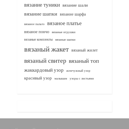
вязание туники
вязание шали
вязание шапки
вязание шарфа
вязаное платье
вязаное пальто
вязаное пончо
вязаные игрушки
вязаные комплекты
вязаные шапки
вязаный жакет
вязаный жилет
вязаный свитер
вязаный топ
жаккардовый узор
жемчужный узор
красивый узор
узоры с листьями
малышам