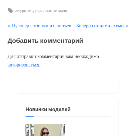
Tags:
,
ажурный узор
вязание шали
П
С
Навигация
Пуловер с узором из листьев
Болеро спицами схемы
р
л
по
Добавить комментарий
е
е
д
д
записям
Для отправки комментария вам необходимо
ы
у
авторизоваться
.
д
ю
у
щ
щ
а
а
я
я
з
Новинки моделей
з
а
а
п
п
и
и
с