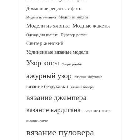
Домашние рецепты с фото
Модели из мохера
Модели из меланжа
Модели из хлопка
Модные жакеты
Одежда для полных
Пуловер реглан
Свитер женский
Удлиненные вязаные модели
Узор косы
Узоры ромбы
ажурный узор
вязаная кофточка
вязание безрукавки
вязание болеро
вязание джемпера
вязание кардигана
вязание платья
вязание пончо
вязание пуловера