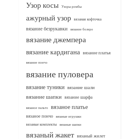
Узор косы
Узоры ромбы
ажурный узор
вязаная кофточка
вязание безрукавки
вязание болеро
вязание джемпера
вязание кардигана
вязание платья
вязание пончо
вязание пуловера
вязание туники
вязание шали
вязание шапки
вязание шарфа
вязаное платье
вязаное пальто
вязаное пончо
вязаные игрушки
вязаные комплекты
вязаные шапки
вязаный жакет
вязаный жилет