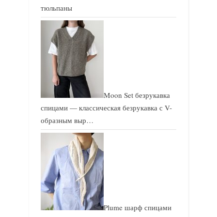
тюльпаны
Moon Set безрукавка
спицами — классическая безрукавка с V-
образным выр…
Plume шарф спицами