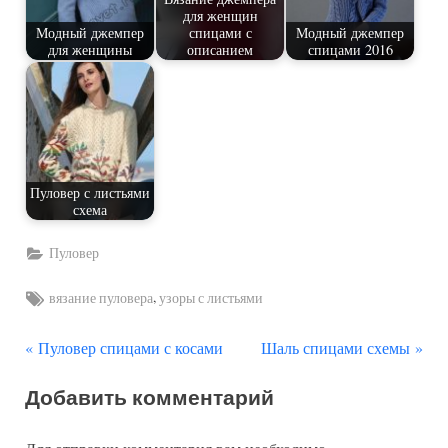
для женщин
Модный джемпер
спицами с
Модный джемпер
для женщины
описанием
спицами 2016
Пуловер с листьями
схема
Пуловер
Tags:
,
вязание пуловера
узоры с листьями
П
С
Навигация
Пуловер спицами с косами
Шаль спицами схемы
р
л
по
Добавить комментарий
е
е
д
д
записям