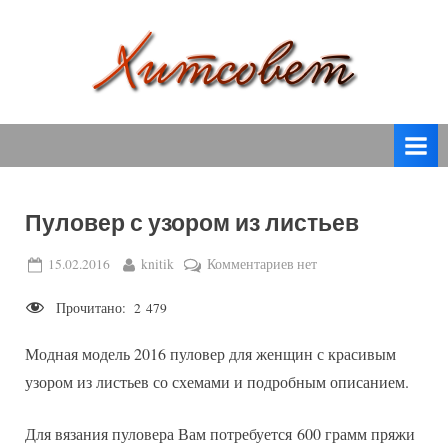
Skip
to
content
вязание
Х
спицами,
и
вязание
т
крючком,
модные
с
вязаные
Пуловер с узором из листьев
о
модели
с
в
Posted
By
к
15.02.2016
knitik
Комментариев
нет
пошаговым
on
записи
е
описанием
Прочитано:
2 479
Пуловер
т
и
с
схемами.
Модная модель 2016 пуловер для женщин с красивым
узором
из
узором из листьев со схемами и подробным описанием.
листьев
Для вязания пуловера Вам потребуется 600 грамм пряжи