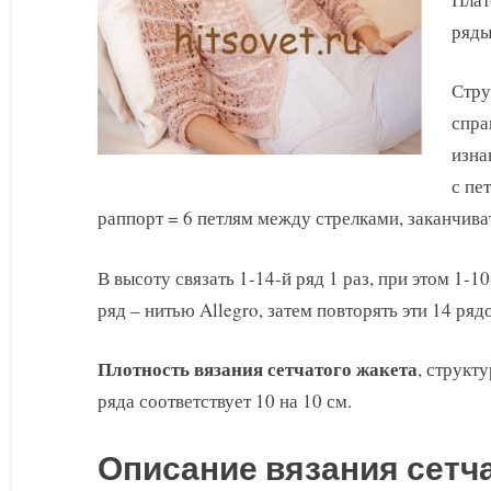
ряды
Стру
спра
изна
с пе
раппорт = 6 петлям между стрелками, заканчиват
В высоту связать 1-14-й ряд 1 раз, при этом 1-1
ряд – нитью Allegro, затем повторять эти 14 ряд
Плотность вязания сетчатого жакета
, структу
ряда соответствует 10 на 10 см.
Описание вязания сетча