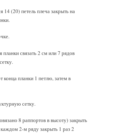
 14 (20) петель плеча закрыть на
нки.
чке.
я планки связать 2 см или 7 рядов
сетку.
т конца планки 1 петлю, затем в
уктурную сетку.
ровязано 8 раппортов в высоту) закрыть
в каждом 2-м ряду закрыть 1 раз 2