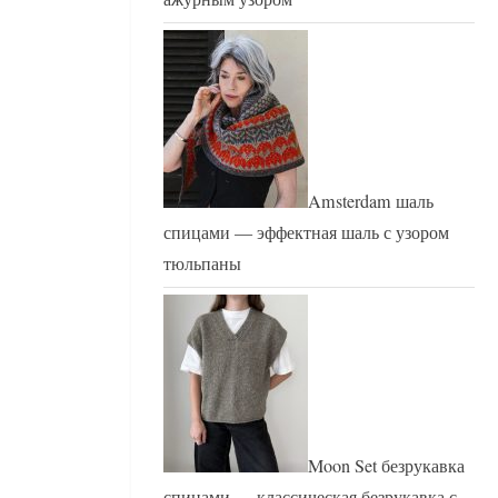
Amsterdam шаль
спицами — эффектная шаль с узором
тюльпаны
Moon Set безрукавка
спицами — классическая безрукавка с