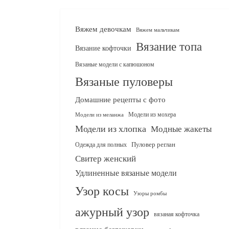
Вяжем девочкам
Вяжем мальчикам
Вязание топа
Вязание кофточки
Вязаные модели с капюшоном
Вязаные пуловеры
Домашние рецепты с фото
Модели из мохера
Модели из меланжа
Модели из хлопка
Модные жакеты
Одежда для полных
Пуловер реглан
Свитер женский
Удлиненные вязаные модели
Узор косы
Узоры ромбы
ажурный узор
вязаная кофточка