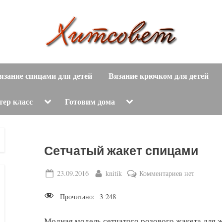
вязание
Х
спицами,
язание спицами для детей
Вязание крючком для детей
и
вязание
крючком,
т
Toggle
Toggle
тер класс
Готовим дома
sub-
sub-
модные
menu
menu
с
вязаные
модели
о
Сетчатый жакет спицами
с
пошаговым
в
Posted
By
к
23.09.2016
knitik
Комментариев
нет
описанием
on
записи
е
и
Прочитано:
3 248
Сетчатый
схемами.
т
жакет
Модная модель сетчатого розового жакета для 