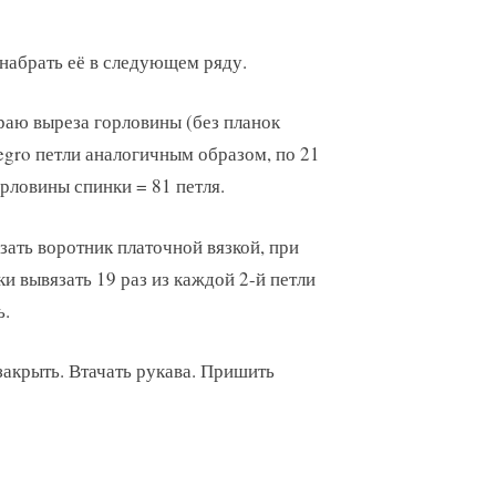
 набрать её в следующем ряду.
краю выреза горловины (без планок
egro петли аналогичным образом, по 21
орловины спинки = 81 петля.
язать воротник платочной вязкой, при
и вывязать 19 раз из каждой 2-й петли
ь.
закрыть. Втачать рукава. Пришить