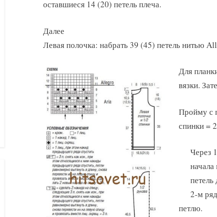
оставшиеся 14 (20) петель плеча.
Далее
Левая полочка: набрать 39 (45) петель нитью All
Для планки
вязки. Зат
Пройму с 
спинки = 2
Через 1
начала
петель 
2-м ряд
петлю.