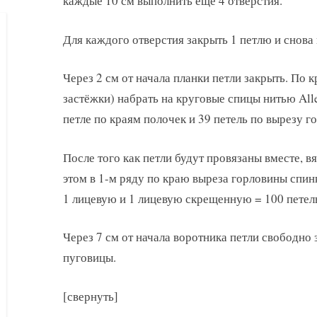
каждые 10 см выполнить ещё 4 отверстия.
Для каждого отверстия закрыть 1 петлю и снова
Через 2 см от начала планки петли закрыть. По 
застёжки) набрать на круговые спицы нитью All
петле по краям полочек и 39 петель по вырезу г
После того как петли будут провязаны вместе, в
этом в 1-м ряду по краю выреза горловины спинк
1 лицевую и 1 лицевую скрещенную = 100 петел
Через 7 см от начала воротника петли свободно 
пуговицы.
[свернуть]