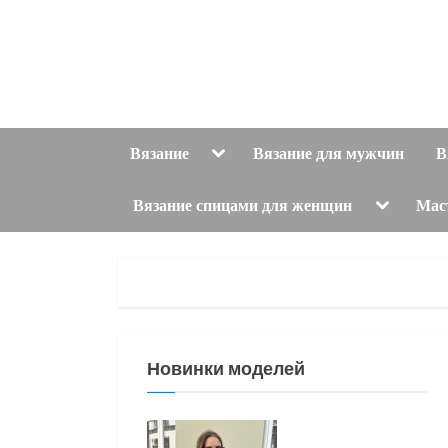
Skip
to
content
Toggle
Вязание
Вязание для мужчин
В
sub-
menu
Toggle
Вязание спицами для женщин
Мас
sub-
menu
Новинки моделей