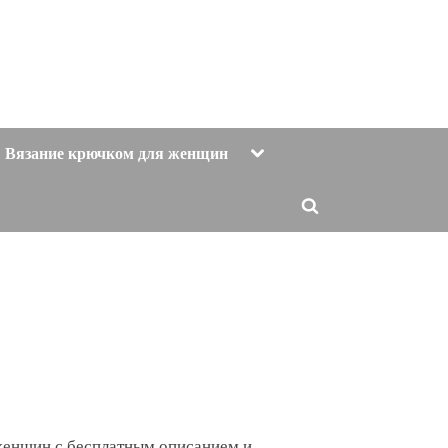
Toggle
Вязание крючком для женщин
sub-
menu
Toggle
search
form
женщин с бесплатным описанием и