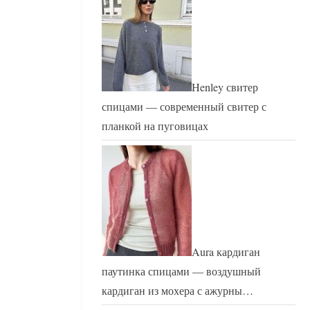
Henley свитер
спицами — современный свитер с
планкой на пуговицах
Aura кардиган
паутинка спицами — воздушный
кардиган из мохера с ажурны…