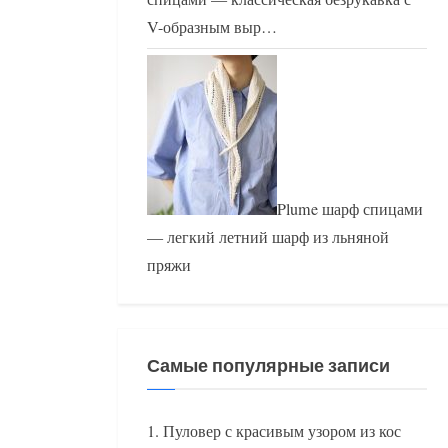
V-образным выр…
Plume шарф спицами
— легкий летний шарф из льняной
пряжи
Самые популярные записи
Пуловер с красивым узором из кос