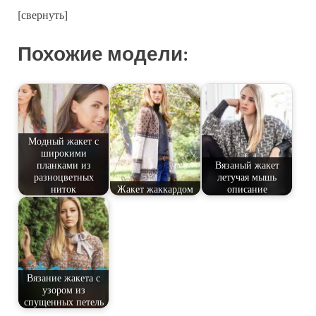
[свернуть]
Похожие модели:
Модный жакет с
широкими
планками из
Вязаный жакет
разноцветных
летучая мышь
ниток
Жакет жаккардом
описание
Вязание жакета с
узором из
спущенных петель