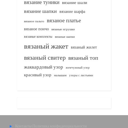
вязание туники
вязание шали
вязание шапки
вязание шарфа
вязаное платье
вязаное пальто
вязаное пончо
вязаные игрушки
вязаные комплекты
вязаные шапки
вязаный жакет
вязаный жилет
вязаный свитер
вязаный топ
жаккардовый узор
жемчужный узор
красивый узор
узоры с листьями
малышам
Контакты
Политика конфиденциальности