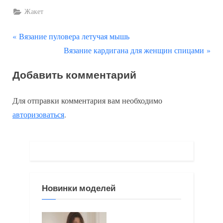
Жакет
П
Навигация
Вязание пуловера летучая мышь
р
С
Вязание кардигана для женщин спицами
по
е
л
Добавить комментарий
д
е
записям
ы
д
Для отправки комментария вам необходимо
д
у
авторизоваться
.
у
ю
щ
щ
а
а
я
я
з
з
Новинки моделей
а
а
п
п
и
и