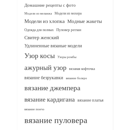
Домашние рецепты с фото
Модели из мохера
Модели из меланжа
Модели из хлопка
Модные жакеты
Одежда для полных
Пуловер реглан
Свитер женский
Удлиненные вязаные модели
Узор косы
Узоры ромбы
ажурный узор
вязаная кофточка
вязание безрукавки
вязание болеро
вязание джемпера
вязание кардигана
вязание платья
вязание пончо
вязание пуловера