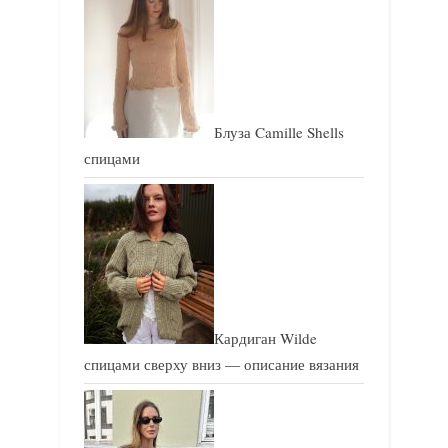
с
с
ь
ь
:
:
Блуза Camille Shells
спицами
Кардиган Wilde
спицами сверху вниз — описание вязания