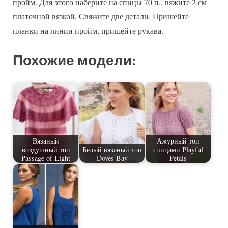
пройм. Для этого наберите на спицы 70 п., вяжите 2 см
платочной вязкой. Свяжите две детали. Пришейте
планки на линии пройм, пришейте рукава.
Похожие модели:
Вязаный
Ажурный топ
воздушный топ
Белый вязаный топ
спицами Playful
Passage of Light
Doves Bay
Petals