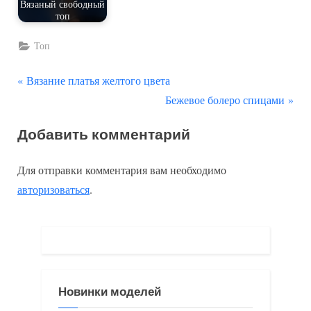
Вязаный свободный
топ
Топ
П
Навигация
Вязание платья желтого цвета
р
С
Бежевое болеро спицами
по
е
л
Добавить комментарий
д
е
записям
ы
д
Для отправки комментария вам необходимо
д
у
авторизоваться
.
у
ю
щ
щ
а
а
я
я
з
з
Новинки моделей
а
а