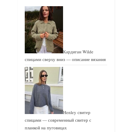
п
п
и
и
с
с
ь
ь
:
:
Кардиган Wilde
спицами сверху вниз — описание вязания
Henley свитер
спицами — современный свитер с
планкой на пуговицах