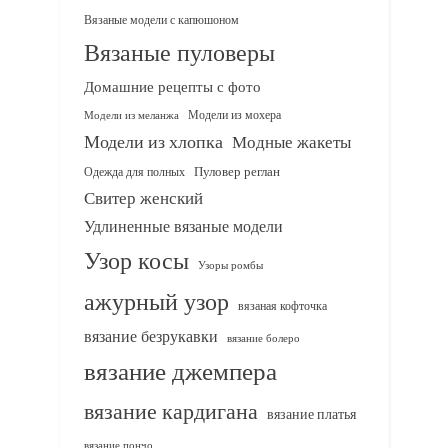
Вязаные модели с капюшоном
Вязаные пуловеры
Домашние рецепты с фото
Модели из мохера
Модели из меланжа
Модели из хлопка
Модные жакеты
Одежда для полных
Пуловер реглан
Свитер женский
Удлиненные вязаные модели
Узор косы
Узоры ромбы
ажурный узор
вязаная кофточка
вязание безрукавки
вязание болеро
вязание джемпера
вязание кардигана
вязание платья
вязание пончо