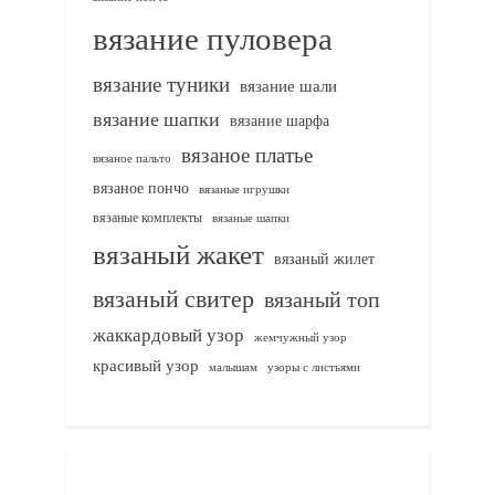
вязание пуловера
вязание туники
вязание шали
вязание шапки
вязание шарфа
вязаное платье
вязаное пальто
вязаное пончо
вязаные игрушки
вязаные комплекты
вязаные шапки
вязаный жакет
вязаный жилет
вязаный свитер
вязаный топ
жаккардовый узор
жемчужный узор
красивый узор
узоры с листьями
малышам