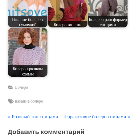
Вязаное болеро с
Болеро трансформер
сумочкой
Болеро вязание
спицами
Болеро крючком
схемы
Болеро
Tags:
вязание болеро
П
С
Навигация
Розовый топ спицами
Терракотовое болеро спицами
р
л
по
Добавить комментарий
е
е