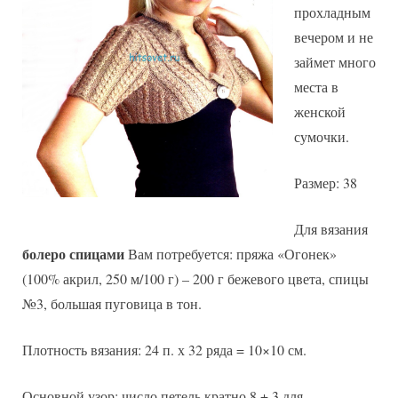
прохладным
вечером и не
займет много
места в
женской
сумочки.
Размер: 38
Для вязания
болеро спицами
Вам потребуется: пряжа «Огонек»
(100% акрил, 250 м/100 г) – 200 г бежевого цвета, спицы
№3, большая пуговица в тон.
Плотность вязания: 24 п. х 32 ряда = 10×10 см.
Основной узор: число петель кратно 8 + 3 для