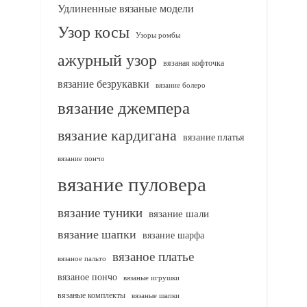
Удлиненные вязаные модели
Узор косы
Узоры ромбы
ажурный узор
вязаная кофточка
вязание безрукавки
вязание болеро
вязание джемпера
вязание кардигана
вязание платья
вязание пончо
вязание пуловера
вязание туники
вязание шали
вязание шапки
вязание шарфа
вязаное платье
вязаное пальто
вязаное пончо
вязаные игрушки
вязаные комплекты
вязаные шапки