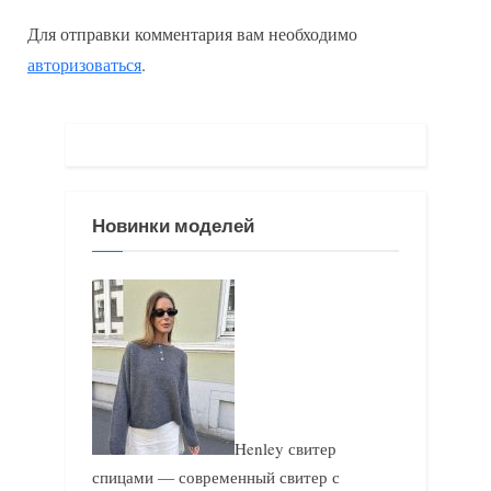
д
д
записям
Для отправки комментария вам необходимо
ы
у
авторизоваться
.
д
ю
у
щ
щ
а
а
я
я
з
Новинки моделей
з
а
а
п
п
и
и
с
с
ь
ь
:
:
Henley свитер
спицами — современный свитер с