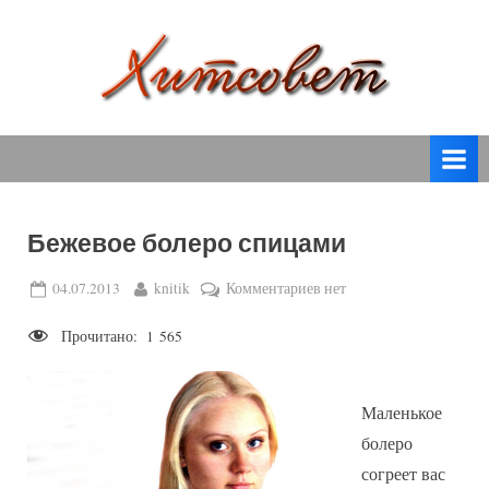
Skip
to
content
вязание
Х
спицами,
и
вязание
т
крючком,
модные
с
вязаные
Бежевое болеро спицами
о
модели
с
в
Posted
By
к
04.07.2013
knitik
Комментариев
нет
пошаговым
on
записи
е
описанием
Прочитано:
1 565
Бежевое
т
и
болеро
схемами.
спицами
Маленькое
болеро
согреет вас