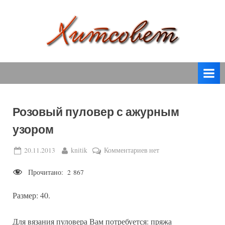
Skip
to
content
вязание
Х
спицами,
и
вязание
т
крючком,
модные
с
вязаные
Розовый пуловер с ажурным
о
модели
узором
с
в
пошаговым
е
Posted
By
к
20.11.2013
knitik
Комментариев
нет
описанием
on
записи
т
и
Прочитано:
2 867
Розовый
схемами.
пуловер
Размер: 40.
с
ажурным
узором
Для вязания пуловера Вам потребуется: пряжа