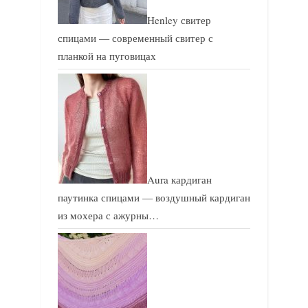
Henley свитер
спицами — современный свитер с
планкой на пуговицах
Aura кардиган
паутинка спицами — воздушный кардиган
из мохера с ажурны…