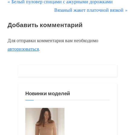
П
Навигация
Белый пуловер спицами с ажурными дорожками
р
С
Вязаный жакет платочной вязкой
по
е
л
Добавить комментарий
д
е
записям
ы
д
Для отправки комментария вам необходимо
д
у
авторизоваться
.
у
ю
щ
щ
а
а
я
я
з
з
Новинки моделей
а
а
п
п
и
и
с
с
ь
ь