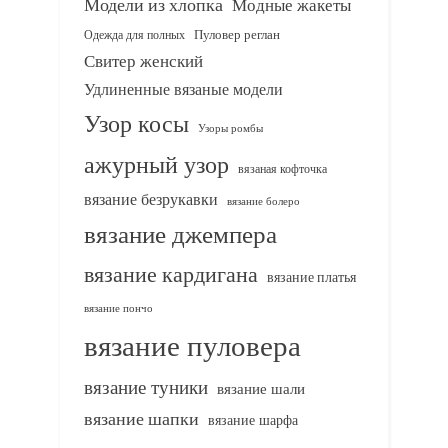
Модели из хлопка
Модные жакеты
Одежда для полных
Пуловер реглан
Свитер женский
Удлиненные вязаные модели
Узор косы
Узоры ромбы
ажурный узор
вязаная кофточка
вязание безрукавки
вязание болеро
вязание джемпера
вязание кардигана
вязание платья
вязание пончо
вязание пуловера
вязание туники
вязание шали
вязание шапки
вязание шарфа