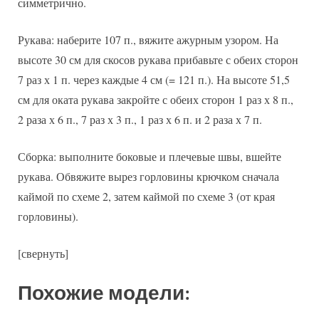
симметрично.
Рукава: наберите 107 п., вяжите ажурным узором. На
высоте 30 см для скосов рукава прибавьте с обеих сторон
7 раз х 1 п. через каждые 4 см (= 121 п.). На высоте 51,5
см для оката рукава закройте с обеих сторон 1 раз х 8 п.,
2 раза х 6 п., 7 раз х 3 п., 1 раз х 6 п. и 2 раза х 7 п.
Сборка: выполните боковые и плечевые швы, вшейте
рукава. Обвяжите вырез горловины крючком сначала
каймой по схеме 2, затем каймой по схеме 3 (от края
горловины).
[свернуть]
Похожие модели: