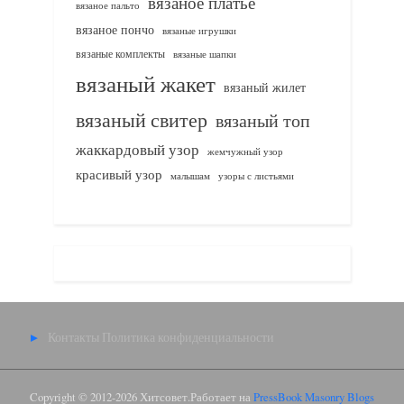
вязаное платье
вязаное пальто
вязаное пончо
вязаные игрушки
вязаные комплекты
вязаные шапки
вязаный жакет
вязаный жилет
вязаный свитер
вязаный топ
жаккардовый узор
жемчужный узор
красивый узор
узоры с листьями
малышам
Контакты
Политика конфиденциальности
Copyright © 2012-2026 Хитсовет.
Работает на
PressBook Masonry Blogs