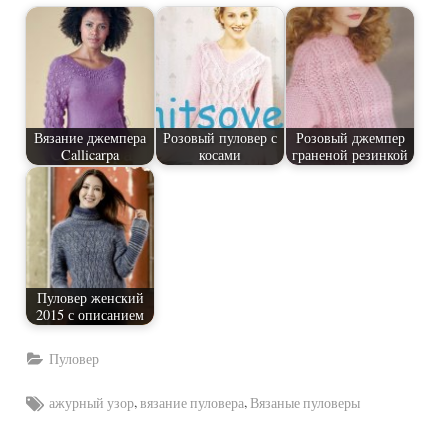
Вязание джемпера
Розовый пуловер с
Розовый джемпер
Callicarpa
косами
граненой резинкой
Пуловер женский
2015 с описанием
Пуловер
Tags:
,
,
ажурный узор
вязание пуловера
Вязаные пуловеры