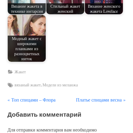
Вязание жакета в
Стильный жакет
Вязание женского
технике интарсия
женский
жакета Lovelace
Модный жакет с
широкими
планками из
разноцветных
ниток
Жакет
Tags:
,
вязаный жакет
Модели из меланжа
П
С
Навигация
Топ спицами – Флора
Платье спицами весна
р
л
по
Добавить комментарий
е
е
д
д
записям
Для отправки комментария вам необходимо
ы
у