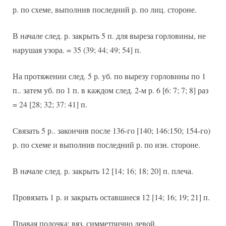
р. по схеме, выполнив последний р. по лиц. стороне.
В начале след. р. закрыть 5 п. для выреза горловины, не
нарушая узора. = 35 (39; 44; 49; 54] п.
На протяжении след. 5 р. уб. по вырезу горловины по 1
п.. затем уб. по 1 п. в каждом след. 2-м р. 6 [6: 7; 7; 8] раз
= 24 [28; 32; 37: 41] п.
Связать 5 р.. закончив после 136-го [140; 146:150; 154-го)
р. по схеме и выполнив последний р. по изн. стороне.
В начале след. р. закрыть 12 [14; 16; 18; 20] п. плеча.
Провязать 1 р. и закрыть оставшиеся 12 [14; 16; 19; 21] п.
Правая полочка: вяз. симметрично левой.