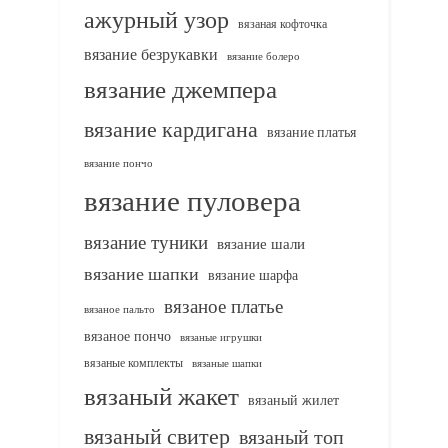
ажурный узор
вязаная кофточка
вязание безрукавки
вязание болеро
вязание джемпера
вязание кардигана
вязание платья
вязание пончо
вязание пуловера
вязание туники
вязание шали
вязание шапки
вязание шарфа
вязаное платье
вязаное пальто
вязаное пончо
вязаные игрушки
вязаные комплекты
вязаные шапки
вязаный жакет
вязаный жилет
вязаный свитер
вязаный топ