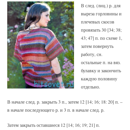
В след. (лиц.) р. для
выреза горловины и
плечевых скосов
провязать 30 [34; 38;
43; 47] п. по схеме 1,
затем повернуть
работу, сн.
остальные п. на вяз.
булавку и закончить
каждую половину
отдельно.
В начале след. р. закрыть 3 п., затем 12 [14; 16; 18: 20] п. –
в начале последующего р. и 3 п. в начале след. р.
Затем закрыть оставшиеся 12 [14; 16; 19; 21] п.