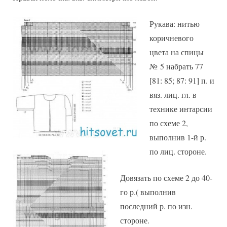
Рукава: нитью
коричневого
цвета на спицы
№ 5 набрать 77
[81: 85; 87: 91] п. и
вяз. лиц. гл. в
технике интарсии
по схеме 2,
выполнив 1-й р.
по лиц. стороне.
Довязать по схеме 2 до 40-
го р.( выполнив
последний р. по изн.
стороне.