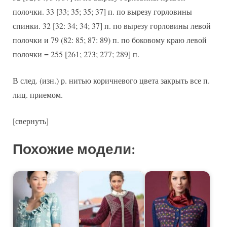
полочки. 33 [33; 35; 35; 37] п. по вырезу горловины
спинки. 32 [32: 34; 34; 37] п. по вырезу горловины левой
полочки и 79 (82: 85; 87: 89) п. по боковому краю левой
полочки = 255 [261; 273; 277; 289] п.
В след. (изн.) р. нитью коричневого цвета закрыть все п.
лиц. приемом.
[свернуть]
Похожие модели: