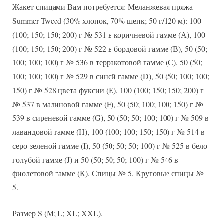
Жакет спицами Вам потребуется: Меланжевая пряжа
Summer Tweed (30% хлопок, 70% шепк; 50 г/120 м): 100
(100; 150; 150; 200) г № 531 в коричневой гамме (А), 100
(100; 150; 150; 200) г № 522 в бордовой гамме (В), 50 (50;
100; 100; 100) г № 536 в терракотовой гамме (С), 50 (50;
100; 100; 100) г № 529 в синей гамме (D), 50 (50; 100; 100;
150) г № 528 цвета фуксии (Е), 100 (100; 150; 150; 200) г
№ 537 в малиновой гамме (F), 50 (50; 100; 100; 150) г №
539 в сиреневой гамме (G), 50 (50; 50; 100; 100) г № 509 в
лавандовой гамме (Н), 100 (100; 100; 150; 150) г № 514 в
серо-зеленой гамме (I), 50 (50; 50; 50; 100) г № 525 в бело-
голубой гамме (J) и 50 (50; 50; 50; 100) г № 546 в
фиолетовой гамме (К). Спицы № 5. Круговые спицы №
5.
Размер S (М; L; XL; XXL).