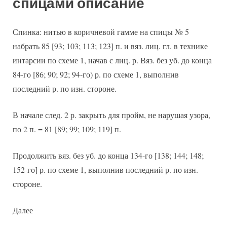
спицами описание
Спинка: нитью в коричневой гамме на спицы № 5
набрать 85 [93; 103; 113; 123] п. и вяз. лиц. гл. в технике
интарсии по схеме 1, начав с лиц. р. Вяз. без уб. до конца
84-го [86; 90; 92; 94-го) р. по схеме 1, выполнив
последний р. по изн. стороне.
В начале след. 2 р. закрыть для пройм, не нарушая узора,
по 2 п. = 81 [89; 99; 109; 119] п.
Продолжить вяз. без уб. до конца 134-го [138; 144; 148;
152-го] р. по схеме 1, выполнив последний р. по изн.
стороне.
Далее