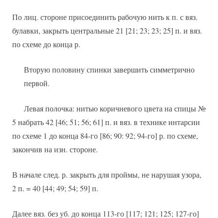
По лиц. стороне присоединить рабочую нить к п. с вяз.
булавки, закрыть центральные 21 [21; 23; 23; 25] п. и вяз.
по схеме до конца р.
Вторую половину спинки завершить симметрично
первой.
Левая полочка: нитью коричневого цвета на спицы №
5 набрать 42 [46; 51; 56; 61] п. и вяз. в технике интарсии
по схеме 1 до конца 84-го [86; 90: 92; 94-го] р. по схеме,
закончив на изн. стороне.
В начале след. р. закрыть для проймы, не нарушая узора,
2 п. = 40 [44; 49; 54; 59] п.
Далее вяз. без уб. до конца 113-го [117; 121; 125; 127-го]