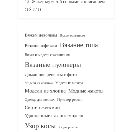
Жакет мужской спицами с описанием
(16 871)
Вяжем девочкам
Вяжем мальчикам
Вязание топа
Вязание кофточки
Вязаные модели с капюшоном
Вязаные пуловеры
Домашние рецепты с фото
Модели из мохера
Модели из меланжа
Модели из хлопка
Модные жакеты
Одежда для полных
Пуловер реглан
Свитер женский
Удлиненные вязаные модели
Узор косы
Узоры ромбы