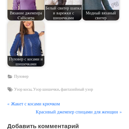
Белый свитер шапка
Вязание джемпера
и варежки с
Модный вязаный
Callicarpa
шишечками
свитер
Пуловер с косами и
шишечками
Пуловер
Tags:
,
,
Узор косы
Узор шишечки
фантазийный узор
П
Навигация
Жакет с косами крючком
р
С
Красивый джемпер спицами для женщин
по
е
л
Добавить комментарий
д
е