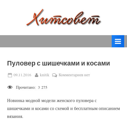
Skip
to
content
вязание
Х
спицами,
и
вязание
т
крючком,
модные
с
вязаные
Пуловер с шишечками и косами
о
модели
с
в
Posted
By
к
09.11.2016
knitik
Комментариев
нет
пошаговым
on
записи
е
описанием
Прочитано:
3 275
Пуловер
т
и
с
схемами.
Новинка модной модели женского пуловера с
шишечками
и
шишечками и косами со схемой и бесплатным описанием
косами
вязания.