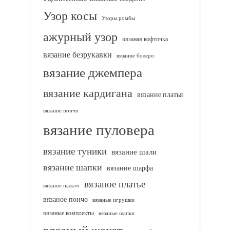
Узор косы
Узоры ромбы
ажурный узор
вязаная кофточка
вязание безрукавки
вязание болеро
вязание джемпера
вязание кардигана
вязание платья
вязание пончо
вязание пуловера
вязание туники
вязание шали
вязание шапки
вязание шарфа
вязаное платье
вязаное пальто
вязаное пончо
вязаные игрушки
вязаные комплекты
вязаные шапки
вязаный жакет