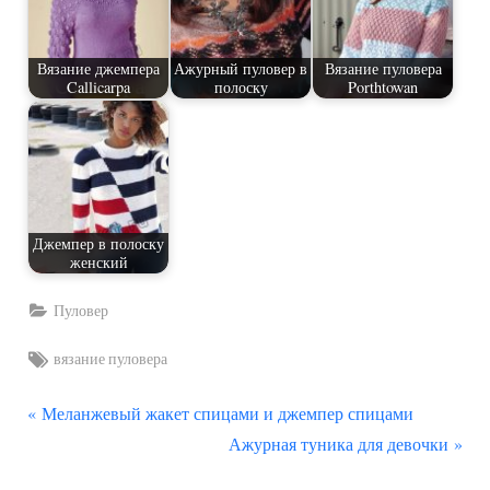
Вязание джемпера
Ажурный пуловер в
Вязание пуловера
Callicarpa
полоску
Porthtowan
Джемпер в полоску
женский
Пуловер
Tags:
вязание пуловера
П
Навигация
Меланжевый жакет спицами и джемпер спицами
р
С
Ажурная туника для девочки
по
е
л