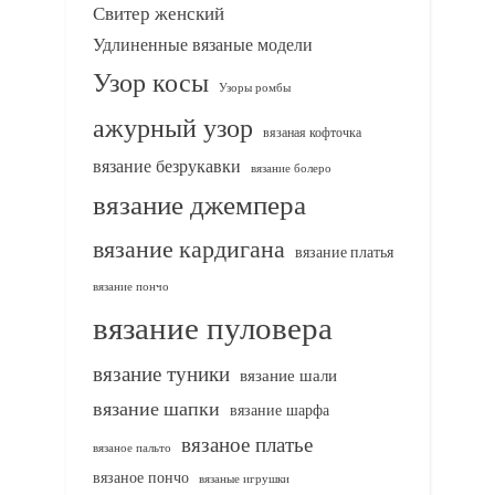
Свитер женский
Удлиненные вязаные модели
Узор косы
Узоры ромбы
ажурный узор
вязаная кофточка
вязание безрукавки
вязание болеро
вязание джемпера
вязание кардигана
вязание платья
вязание пончо
вязание пуловера
вязание туники
вязание шали
вязание шапки
вязание шарфа
вязаное платье
вязаное пальто
вязаное пончо
вязаные игрушки