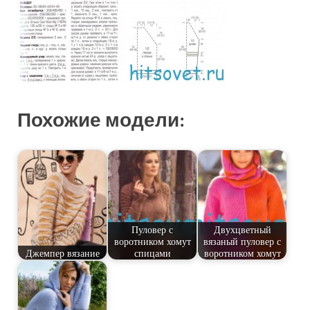
Похожие модели:
Пуловер с
Двухцветный
воротником хомут
вязаный пуловер с
Джемпер вязание
спицами
воротником хомут