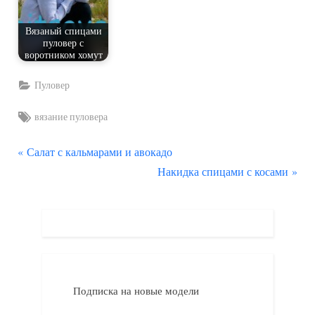
Вязаный спицами
пуловер с
воротником хомут
Пуловер
Tags:
вязание пуловера
П
Навигация
Салат с кальмарами и авокадо
р
С
Накидка спицами с косами
по
е
л
д
е
записям
ы
д
д
у
у
ю
щ
щ
Подписка на новые модели
а
а