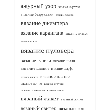
ажурный узор
вязаная кофточка
вязание безрукавки
вязание болеро
вязание джемпера
вязание кардигана
вязание платья
вязание пончо
вязание пуловера
вязание туники
вязание шали
вязание шапки
вязание шарфа
вязаное платье
вязаное пальто
вязаное пончо
вязаные игрушки
вязаные комплекты
вязаные шапки
вязаный жакет
вязаный жилет
вязаный свитер
вязаный топ