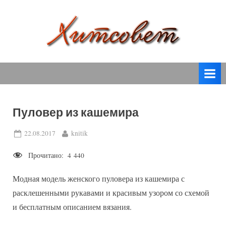
Skip
to
content
вязание
Х
спицами,
и
вязание
т
крючком,
модные
с
вязаные
Пуловер из кашемира
о
модели
с
в
Posted
By
22.08.2017
knitik
пошаговым
on
е
описанием
Прочитано:
4 440
т
и
схемами.
Модная модель женского пуловера из кашемира с
расклешенными рукавами и красивым узором со схемой
и бесплатным описанием вязания.