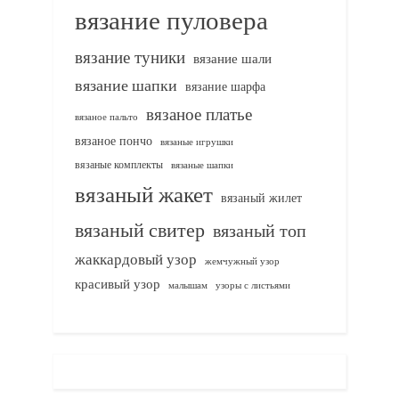
вязание пуловера
вязание туники
вязание шали
вязание шапки
вязание шарфа
вязаное платье
вязаное пальто
вязаное пончо
вязаные игрушки
вязаные комплекты
вязаные шапки
вязаный жакет
вязаный жилет
вязаный свитер
вязаный топ
жаккардовый узор
жемчужный узор
красивый узор
узоры с листьями
малышам