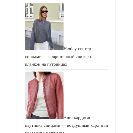
а
а
я
я
з
з
а
а
п
п
и
и
Henley свитер
с
с
спицами — современный свитер с
ь
ь
планкой на пуговицах
:
:
Aura кардиган
паутинка спицами — воздушный кардиган
из мохера с ажурны…