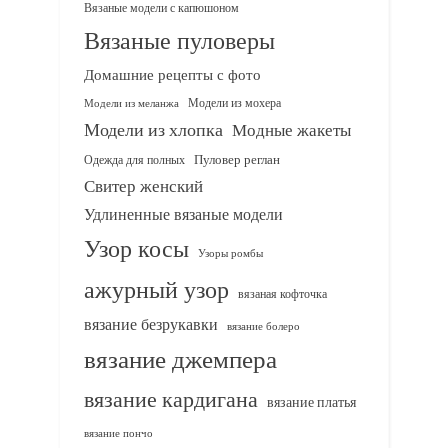
Вязаные модели с капюшоном
Вязаные пуловеры
Домашние рецепты с фото
Модели из мохера
Модели из меланжа
Модели из хлопка
Модные жакеты
Одежда для полных
Пуловер реглан
Свитер женский
Удлиненные вязаные модели
Узор косы
Узоры ромбы
ажурный узор
вязаная кофточка
вязание безрукавки
вязание болеро
вязание джемпера
вязание кардигана
вязание платья
вязание пончо