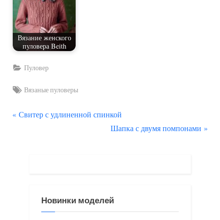
Вязание женского
пуловера Beith
Пуловер
Tags:
Вязаные пуловеры
П
Навигация
Свитер с удлиненной спинкой
р
С
Шапка с двумя помпонами
по
е
л
д
е
записям
ы
д
д
у
у
ю
Новинки моделей
щ
щ