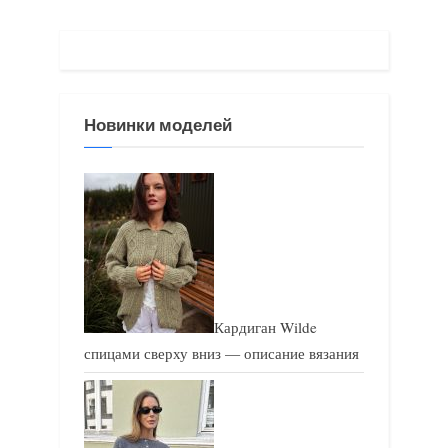
щ
щ
а
а
я
я
з
з
Новинки моделей
а
а
п
п
и
и
с
с
ь
ь
:
:
Кардиган Wilde
спицами сверху вниз — описание вязания