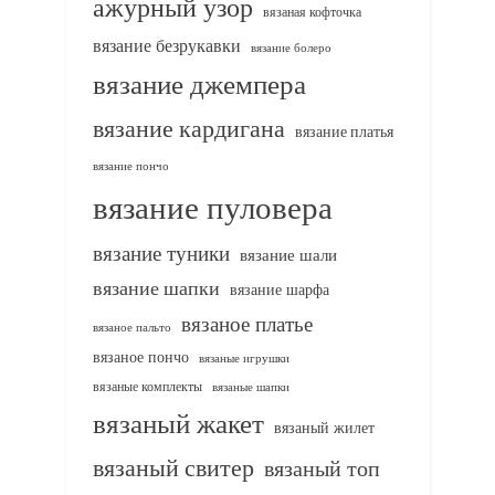
ажурный узор
вязаная кофточка
вязание безрукавки
вязание болеро
вязание джемпера
вязание кардигана
вязание платья
вязание пончо
вязание пуловера
вязание туники
вязание шали
вязание шапки
вязание шарфа
вязаное платье
вязаное пальто
вязаное пончо
вязаные игрушки
вязаные комплекты
вязаные шапки
вязаный жакет
вязаный жилет
вязаный свитер
вязаный топ