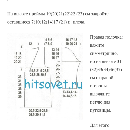
На высоте проймы 19(20)21(22)22 (23) см закройте
оставшиеся 7(10)12(14)17 (21) п. плеча.
Правая полочка:
вяжите
симметрично,
но на высоте 31
(32)33(34)36(37)
см с правой
стороны
вывяжите
петлю для
пуговицы.
Для этого