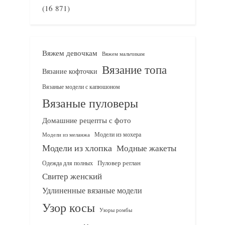
(16 871)
Вяжем девочкам
Вяжем мальчикам
Вязание топа
Вязание кофточки
Вязаные модели с капюшоном
Вязаные пуловеры
Домашние рецепты с фото
Модели из мохера
Модели из меланжа
Модели из хлопка
Модные жакеты
Одежда для полных
Пуловер реглан
Свитер женский
Удлиненные вязаные модели
Узор косы
Узоры ромбы