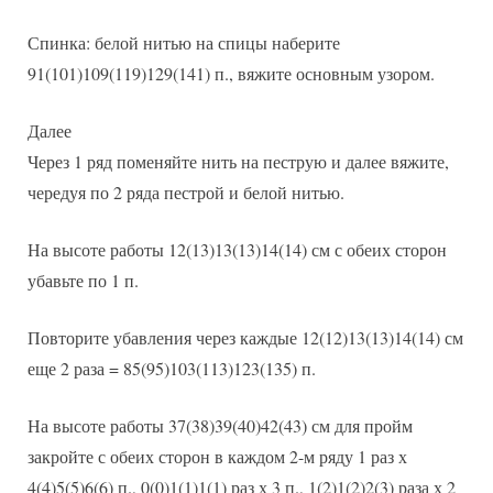
Спинка: белой нитью на спицы наберите
91(101)109(119)129(141) п., вяжите основным узором.
Далее
Через 1 ряд поменяйте нить на пеструю и далее вяжите,
чередуя по 2 ряда пестрой и белой нитью.
На высоте работы 12(13)13(13)14(14) см с обеих сторон
убавьте по 1 п.
Повторите убавления через каждые 12(12)13(13)14(14) см
еще 2 раза = 85(95)103(113)123(135) п.
На высоте работы 37(38)39(40)42(43) см для пройм
закройте с обеих сторон в каждом 2-м ряду 1 раз х
4(4)5(5)6(6) п., 0(0)1(1)1(1) раз х 3 п., 1(2)1(2)2(3) раза х 2