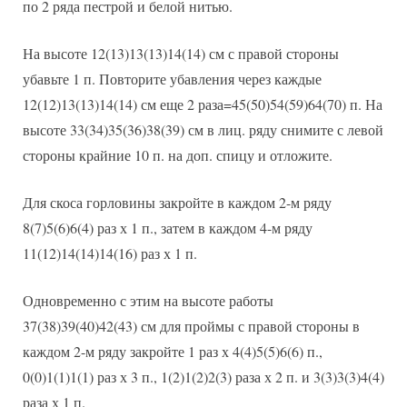
по 2 ряда пестрой и белой нитью.
На высоте 12(13)13(13)14(14) см с правой стороны
убавьте 1 п. Повторите убавления через каждые
12(12)13(13)14(14) см еще 2 раза=45(50)54(59)64(70) п. На
высоте 33(34)35(36)38(39) см в лиц. ряду снимите с левой
стороны крайние 10 п. на доп. спицу и отложите.
Для скоса горловины закройте в каждом 2-м ряду
8(7)5(6)6(4) раз х 1 п., затем в каждом 4-м ряду
11(12)14(14)14(16) раз х 1 п.
Одновременно с этим на высоте работы
37(38)39(40)42(43) см для проймы с правой стороны в
каждом 2-м ряду закройте 1 раз х 4(4)5(5)6(6) п.,
0(0)1(1)1(1) раз х 3 п., 1(2)1(2)2(3) раза х 2 п. и 3(3)3(3)4(4)
раза х 1 п.