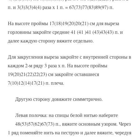
п. и 3(3)3(3)4(4) раза х 1 п. = 67(73)77(83)89(97) п.
На высоте проймы 17(18)19(20)20(21) см для выреза
горловины закройте средние 41 (41 )41 (43)43(43) п. и
далее каждую сторону вяжите отдельно.
Для закругления выреза закройте с внутренней стороны в
каждом 2-м ряду 3 раза х п. На высоте проймы
19(20)21(22)22(23) см закройте оставшиеся
7(10)12(14)17(21) п. плеча.
Другую сторону довяжите симметрично.
Левая полочка: на спицы белой нитью наберите
48(53)57(62)67(73) п., вяжите основным узором. Через
1 ряд поменяйте нить на пеструю и далее вяжите, чередуя