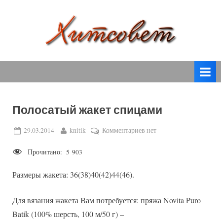
Skip
to
content
вязание
Х
спицами,
и
вязание
т
крючком,
модные
с
вязаные
Полосатый жакет спицами
о
модели
с
в
Posted
By
к
29.03.2014
knitik
Комментариев
нет
пошаговым
on
записи
е
описанием
Прочитано:
5 903
Полосатый
т
и
жакет
схемами.
Размеры жакета: 36(38)40(42)44(46).
спицами
Для вязания жакета Вам потребуется: пряжа Novita Puro
Batik (100% шерсть, 100 м/50 г) –