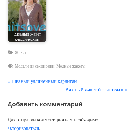
Вязаный жакет
классический
Жакет
Tags:
,
Модели из секционки
Модные жакеты
П
Навигация
Вязаный удлиненный кардиган
р
С
Вязаный жакет без застежек
по
е
л
Добавить комментарий
д
е
записям
ы
д
Для отправки комментария вам необходимо
д
у
авторизоваться
.
у
ю