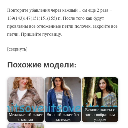
Повторите убавления через каждый 1 см еще 2 раза =
139(143)147(151)151(155) п. После того как будут
провязаны все отложенные петли полочек, закройте все
петли. Пришейте пуговицу.
[свернуть]
Похожие модели:
Вязание жакета с
Меланжевый жакет
Вязаный жакет без
зигзагообразным
с косами
застежек
узором