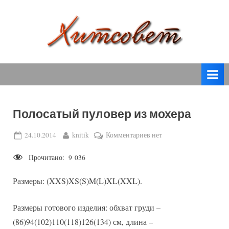
Skip
to
content
вязание
Х
спицами,
и
вязание
т
крючком,
модные
с
вязаные
Полосатый пуловер из мохера
о
модели
с
в
Posted
By
к
24.10.2014
knitik
Комментариев
нет
пошаговым
on
записи
е
описанием
Прочитано:
9 036
Полосатый
т
и
пуловер
схемами.
Размеры: (XXS)XS(S)M(L)XL(XXL).
из
мохера
Размеры готового изделия: обхват груди –
(86)94(102)110(118)126(134) см, длина –