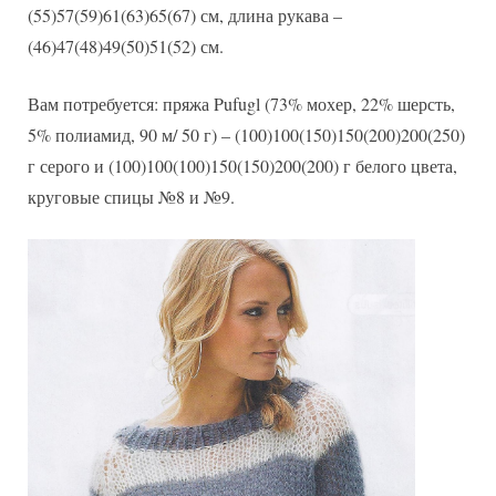
(55)57(59)61(63)65(67) см, длина рукава –
(46)47(48)49(50)51(52) см.
Вам потребуется: пряжа Pufugl (73% мохер, 22% шерсть,
5% полиамид, 90 м/ 50 г) – (100)100(150)150(200)200(250)
г серого и (100)100(100)150(150)200(200) г белого цвета,
круговые спицы №8 и №9.