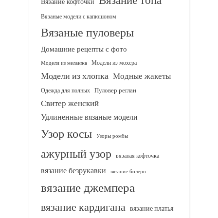
Вязание кофточки
Вязаные модели с капюшоном
Вязаные пуловеры
Домашние рецепты с фото
Модели из мохера
Модели из меланжа
Модели из хлопка
Модные жакеты
Одежда для полных
Пуловер реглан
Свитер женский
Удлиненные вязаные модели
Узор косы
Узоры ромбы
ажурный узор
вязаная кофточка
вязание безрукавки
вязание болеро
вязание джемпера
вязание кардигана
вязание платья