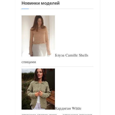
Новинки моделей
з
а
а
п
п
и
и
с
с
ь
ь
:
:
Блуза Camille Shells
спицами
Кардиган Wilde
спицами сверху вниз — описание вязания