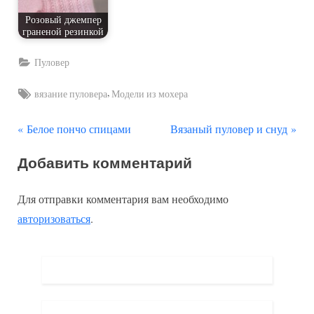
Розовый джемпер
граненой резинкой
Пуловер
Tags:
,
вязание пуловера
Модели из мохера
П
С
Навигация
Белое пончо спицами
Вязаный пуловер и снуд
р
л
по
Добавить комментарий
е
е
д
д
записям
Для отправки комментария вам необходимо
ы
у
авторизоваться
.
д
ю
у
щ
щ
а
а
я
я
з