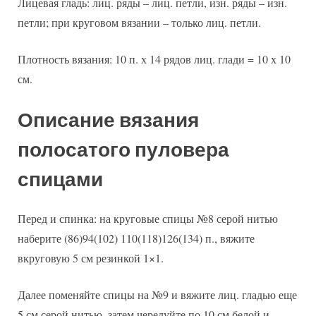
Лицевая гладь: лиц. ряды – лиц. петли, изн. ряды – изн.
петли; при круговом вязании – только лиц. петли.
Плотность вязания: 10 п. х 14 рядов лиц. глади = 10 х 10
см.
Описание вязания
полосатого пуловера
спицами
Перед и спинка: на круговые спицы №8 серой нитью
наберите (86)94(102) 110(118)126(134) п., вяжите
вкруговую 5 см резинкой 1×1.
Далее поменяйте спицы на №9 и вяжите лиц. гладью еще
5 см серой нитью, затем чередуйте по 10 см белой и