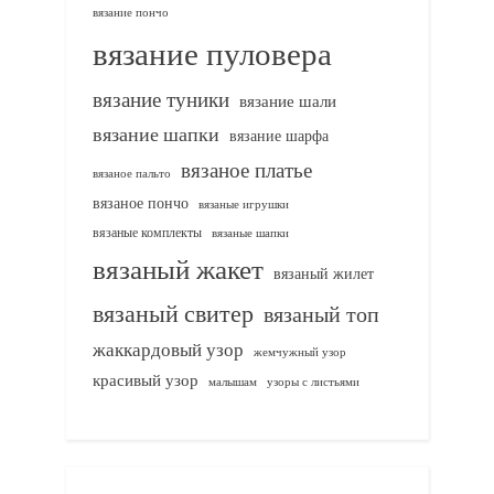
вязание пончо
вязание пуловера
вязание туники
вязание шали
вязание шапки
вязание шарфа
вязаное платье
вязаное пальто
вязаное пончо
вязаные игрушки
вязаные комплекты
вязаные шапки
вязаный жакет
вязаный жилет
вязаный свитер
вязаный топ
жаккардовый узор
жемчужный узор
красивый узор
узоры с листьями
малышам