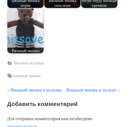
Вязаный мишка
Вязаный мишка
энгри бердз вязаные
моряк
описание
крючком
Вязаный мишка
Вязаные игрушки
Tags:
вязаный мишка
П
С
Навигация
Вязаный мишка в колпаке
Вязаный мишка в люльке
р
л
по
Добавить комментарий
е
е
д
д
записям
Для отправки комментария вам необходимо
ы
у
авторизоваться
.