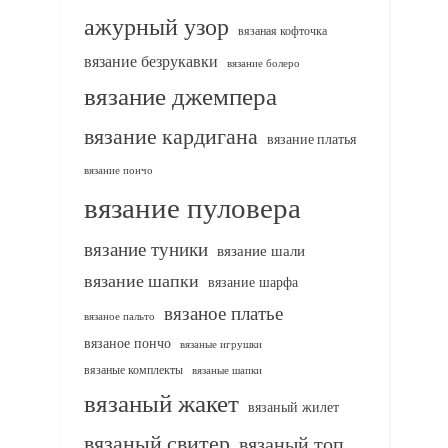
ажурный узор
вязаная кофточка
вязание безрукавки
вязание болеро
вязание джемпера
вязание кардигана
вязание платья
вязание пончо
вязание пуловера
вязание туники
вязание шали
вязание шапки
вязание шарфа
вязаное платье
вязаное пальто
вязаное пончо
вязаные игрушки
вязаные комплекты
вязаные шапки
вязаный жакет
вязаный жилет
вязаный свитер
вязаный топ