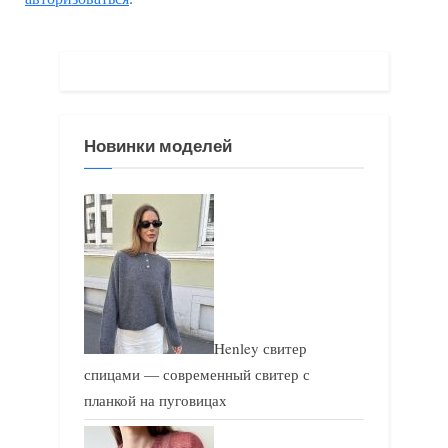
д
ю
у
щ
щ
а
а
я
я
з
Новинки моделей
з
а
а
п
п
и
и
с
с
ь
ь
:
:
Henley свитер
спицами — современный свитер с
планкой на пуговицах