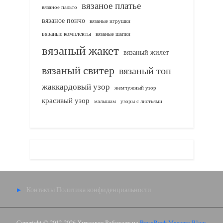
вязаное платье
вязаное пальто
вязаное пончо
вязаные игрушки
вязаные комплекты
вязаные шапки
вязаный жакет
вязаный жилет
вязаный свитер
вязаный топ
жаккардовый узор
жемчужный узор
красивый узор
узоры с листьями
малышам
Контакты
Политика конфиденциальности
Copyright © 2012-2026 Хитсовет.
Работает на
PressBook Masonry Blogs