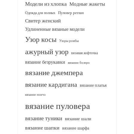
Модели из хлопка
Модные жакеты
Одежда для полных
Пуловер реглан
Свитер женский
Удлиненные вязаные модели
Узор косы
Узоры ромбы
ажурный узор
вязаная кофточка
вязание безрукавки
вязание болеро
вязание джемпера
вязание кардигана
вязание платья
вязание пончо
вязание пуловера
вязание туники
вязание шали
вязание шапки
вязание шарфа