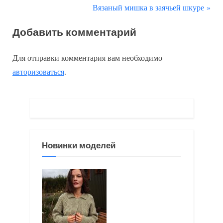
р
С
Вязаный мишка в заячьей шкуре
по
е
л
Добавить комментарий
д
е
записям
ы
д
Для отправки комментария вам необходимо
д
у
авторизоваться
.
у
ю
щ
щ
а
а
я
я
з
з
Новинки моделей
а
а
п
п
и
и
с
с
ь
ь
:
: