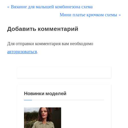
П
Навигация
Вязание для малышей комбинезона схема
р
С
Мини платье крючком схемы
по
е
л
Добавить комментарий
д
е
записям
ы
д
Для отправки комментария вам необходимо
д
у
авторизоваться
.
у
ю
щ
щ
а
а
я
я
з
з
Новинки моделей
а
а
п
п
и
и
с
с
ь
ь