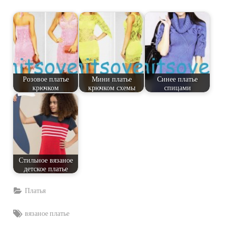
Розовое платье
Мини платье
Синее платье
крючком
крючком схемы
спицами
Стильное вязаное
детское платье
Платья
Tags:
вязаное платье