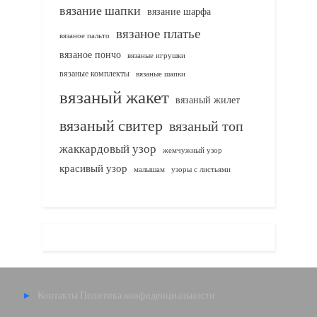
вязание шапки
вязание шарфа
вязаное платье
вязаное пальто
вязаное пончо
вязаные игрушки
вязаные комплекты
вязаные шапки
вязаный жакет
вязаный жилет
вязаный свитер
вязаный топ
жаккардовый узор
жемчужный узор
красивый узор
узоры с листьями
малышам
Контакты
Политика конфиденциальности