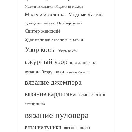
Модели из мохера
Модели из меланжа
Модели из хлопка
Модные жакеты
Одежда для полных
Пуловер реглан
Свитер женский
Удлиненные вязаные модели
Узор косы
Узоры ромбы
ажурный узор
вязаная кофточка
вязание безрукавки
вязание болеро
вязание джемпера
вязание кардигана
вязание платья
вязание пончо
вязание пуловера
вязание туники
вязание шали