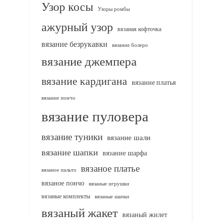
Узор косы
Узоры ромбы
ажурный узор
вязаная кофточка
вязание безрукавки
вязание болеро
вязание джемпера
вязание кардигана
вязание платья
вязание пончо
вязание пуловера
вязание туники
вязание шали
вязание шапки
вязание шарфа
вязаное платье
вязаное пальто
вязаное пончо
вязаные игрушки
вязаные комплекты
вязаные шапки
вязаный жакет
вязаный жилет