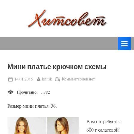
Skip
to
content
вязание
Х
спицами,
и
вязание
т
крючком,
модные
с
вязаные
Мини платье крючком схемы
о
модели
с
в
Posted
By
к
14.01.2015
knitik
Комментариев
нет
пошаговым
on
записи
е
описанием
Прочитано:
1 782
Мини
т
и
платье
схемами.
Размер мини платья: 36.
крючком
схемы
Вам потребуется:
600 г салатовой