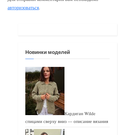
д
у
авторизоваться
.
у
ю
щ
щ
а
а
я
я
з
з
Новинки моделей
а
а
п
п
и
и
с
с
ь
ь
:
:
Кардиган Wilde
спицами сверху вниз — описание вязания