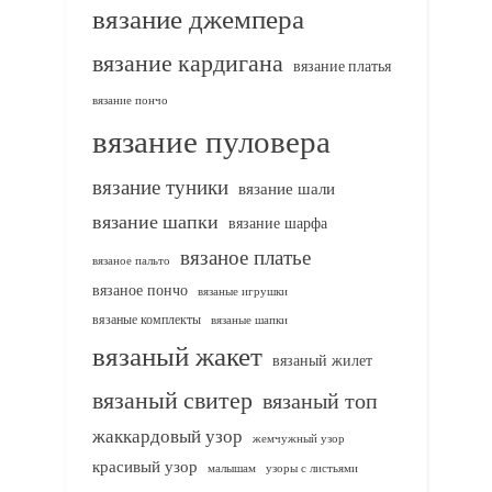
вязание джемпера
вязание кардигана
вязание платья
вязание пончо
вязание пуловера
вязание туники
вязание шали
вязание шапки
вязание шарфа
вязаное платье
вязаное пальто
вязаное пончо
вязаные игрушки
вязаные комплекты
вязаные шапки
вязаный жакет
вязаный жилет
вязаный свитер
вязаный топ
жаккардовый узор
жемчужный узор
красивый узор
узоры с листьями
малышам