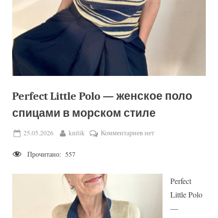
Perfect Little Polo — женское поло
спицами в морском стиле
Posted
By
к
25.05.2026
knitik
Комментариев
нет
on
записи
Прочитано:
557
Perfect
Little
Polo
Perfect
—
Little Polo
женское
—
поло