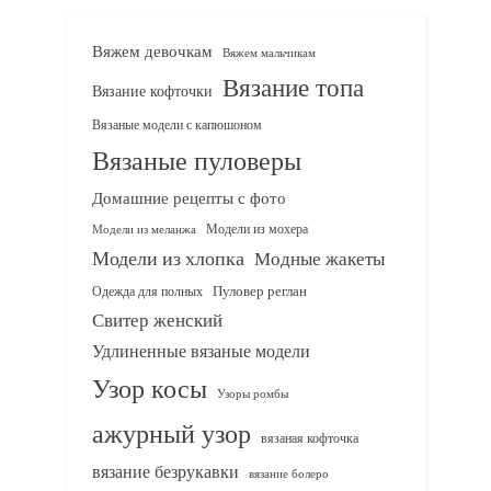
Вяжем девочкам
Вяжем мальчикам
Вязание топа
Вязание кофточки
Вязаные модели с капюшоном
Вязаные пуловеры
Домашние рецепты с фото
Модели из мохера
Модели из меланжа
Модели из хлопка
Модные жакеты
Одежда для полных
Пуловер реглан
Свитер женский
Удлиненные вязаные модели
Узор косы
Узоры ромбы
ажурный узор
вязаная кофточка
вязание безрукавки
вязание болеро