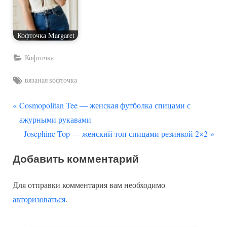
Кофточка Margaret
Кофточка
Tags:
вязаная кофточка
П
Навигация
Cosmopolitan Tee — женская футболка спицами с
р
ажурными рукавами
по
е
С
Josephine Top — женский топ спицами резинкой 2×2
д
л
записям
Добавить комментарий
ы
е
д
д
Для отправки комментария вам необходимо
у
у
авторизоваться
.
щ
ю
а
щ