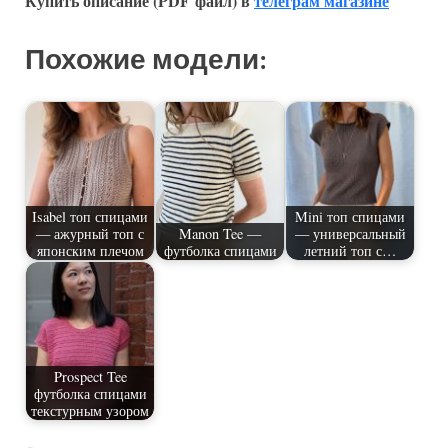
Купить описание (PDF файл) в
телеграм магазине
Похожие модели:
Isabel топ спицами
Mini топ спицами
— ажурный топ с
Manon Tee —
— универсальный
японским плечом
футболка спицами
летний топ с…
Prospect Tee
футболка спицами
текстурным узором