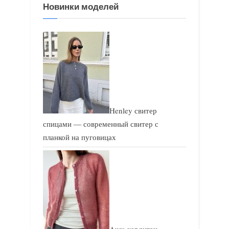
Новинки моделей
и
п
с
и
ь
с
:
ь
:
Henley свитер
спицами — современный свитер с
планкой на пуговицах