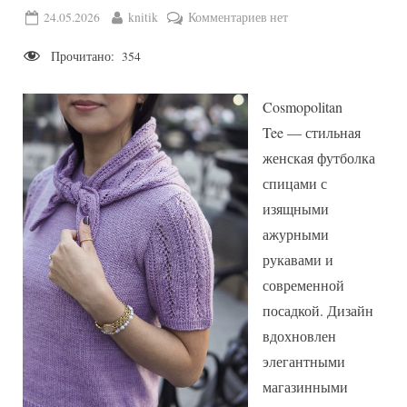
Posted
By
к
24.05.2026
knitik
Комментариев
нет
on
записи
Прочитано:
354
Cosmopolitan
Tee
—
Cosmopolitan
женская
Tee — стильная
футболка
женская футболка
спицами
спицами с
с
ажурными
изящными
рукавами
ажурными
рукавами и
современной
посадкой. Дизайн
вдохновлен
элегантными
магазинными