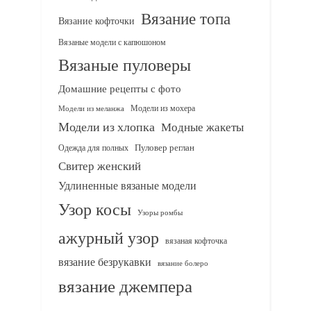
Вязание топа
Вязание кофточки
Вязаные модели с капюшоном
Вязаные пуловеры
Домашние рецепты с фото
Модели из мохера
Модели из меланжа
Модели из хлопка
Модные жакеты
Одежда для полных
Пуловер реглан
Свитер женский
Удлиненные вязаные модели
Узор косы
Узоры ромбы
ажурный узор
вязаная кофточка
вязание безрукавки
вязание болеро
вязание джемпера