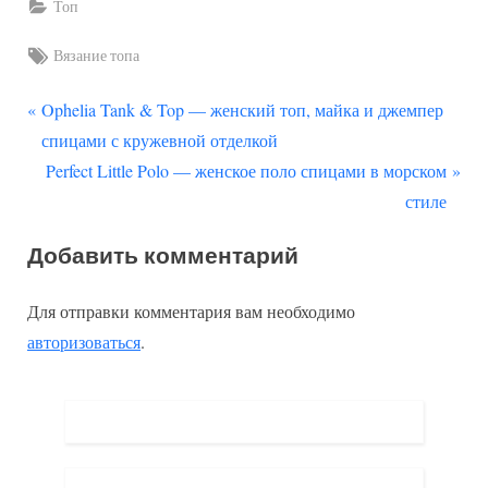
Топ
Tags:
Вязание топа
П
Навигация
Ophelia Tank & Top — женский топ, майка и джемпер
р
спицами с кружевной отделкой
по
е
С
Perfect Little Polo — женское поло спицами в морском
д
л
записям
стиле
ы
е
Добавить комментарий
д
д
у
у
Для отправки комментария вам необходимо
щ
ю
авторизоваться
.
а
щ
я
а
з
я
а
з
п
а