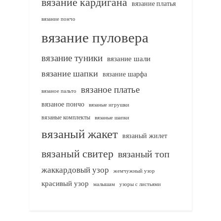
вязание кардигана
вязание платья
вязание пончо
вязание пуловера
вязание туники
вязание шали
вязание шапки
вязание шарфа
вязаное платье
вязаное пальто
вязаное пончо
вязаные игрушки
вязаные комплекты
вязаные шапки
вязаный жакет
вязаный жилет
вязаный свитер
вязаный топ
жаккардовый узор
жемчужный узор
красивый узор
узоры с листьями
малышам