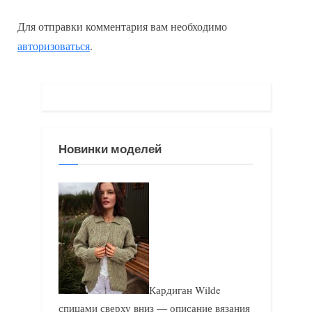
д
д
записям
Для отправки комментария вам необходимо
ы
у
авторизоваться
.
д
ю
у
щ
щ
а
а
я
я
з
Новинки моделей
з
а
а
п
п
и
и
с
с
ь
ь
:
:
Кардиган Wilde
спицами сверху вниз — описание вязания