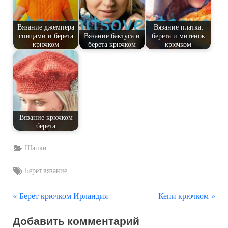
Вязание джемпера
Вязание платка,
спицами и берета
Вязание бактуса и
берета и митенок
крючком
берета крючком
крючком
Вязание крючком
берета
Шапки
Tags:
Берет вязание
П
С
Навигация
Берет крючком Ирландия
Кепи крючком
р
л
по
Добавить комментарий
е
е