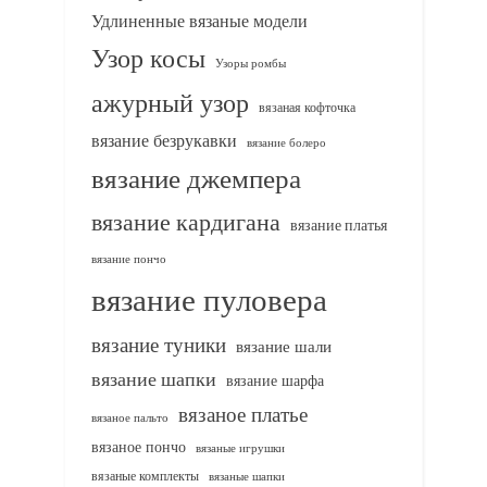
Удлиненные вязаные модели
Узор косы
Узоры ромбы
ажурный узор
вязаная кофточка
вязание безрукавки
вязание болеро
вязание джемпера
вязание кардигана
вязание платья
вязание пончо
вязание пуловера
вязание туники
вязание шали
вязание шапки
вязание шарфа
вязаное платье
вязаное пальто
вязаное пончо
вязаные игрушки
вязаные комплекты
вязаные шапки