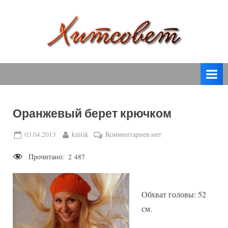
Skip
to
content
вязание
Х
спицами,
и
вязание
т
крючком,
модные
с
вязаные
Оранжевый берет крючком
о
модели
с
в
Posted
By
к
03.04.2013
knitik
Комментариев
нет
пошаговым
on
записи
е
описанием
Прочитано:
2 487
Оранжевый
т
и
берет
схемами.
крючком
Обхват головы: 52
см.