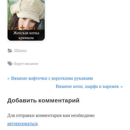
Женская кепка
крючком
Шапки
Tags:
Берет вязание
П
Навигация
Вязание кофточки с короткими рукавами
р
С
Вязание кепи, шарфа и варежек
по
е
л
Добавить комментарий
д
е
записям
ы
д
Для отправки комментария вам необходимо
д
у
авторизоваться
.
у
ю