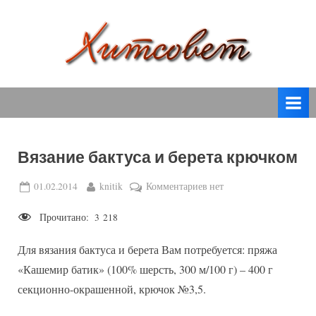
Skip
to
content
вязание
Х
спицами,
и
вязание
т
крючком,
модные
с
вязаные
Вязание бактуса и берета крючком
о
модели
с
в
Posted
By
к
01.02.2014
knitik
Комментариев
нет
пошаговым
on
записи
е
описанием
Прочитано:
3 218
Вязание
т
и
бактуса
схемами.
Для вязания бактуса и берета Вам потребуется: пряжа
и
берета
«Кашемир батик» (100% шерсть, 300 м/100 г) – 400 г
крючком
секционно-окрашенной, крючок №3,5.