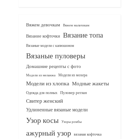
Вяжем девочкам
Вяжем мальчикам
Вязание топа
Вязание кофточки
Вязаные модели с капюшоном
Вязаные пуловеры
Домашние рецепты с фото
Модели из мохера
Модели из меланжа
Модели из хлопка
Модные жакеты
Одежда для полных
Пуловер реглан
Свитер женский
Удлиненные вязаные модели
Узор косы
Узоры ромбы
ажурный узор
вязаная кофточка