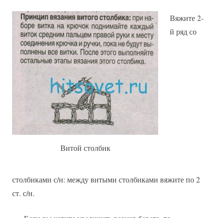
Вяжите 2-
й ряд со
Витой столбик
столбиками с/н: между витыми столбиками вяжите по 2
ст. с/н.