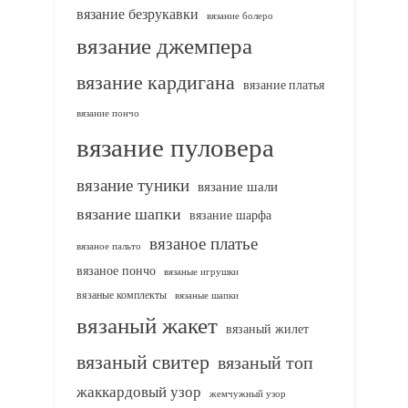
вязание безрукавки
вязание болеро
вязание джемпера
вязание кардигана
вязание платья
вязание пончо
вязание пуловера
вязание туники
вязание шали
вязание шапки
вязание шарфа
вязаное платье
вязаное пальто
вязаное пончо
вязаные игрушки
вязаные комплекты
вязаные шапки
вязаный жакет
вязаный жилет
вязаный свитер
вязаный топ
жаккардовый узор
жемчужный узор