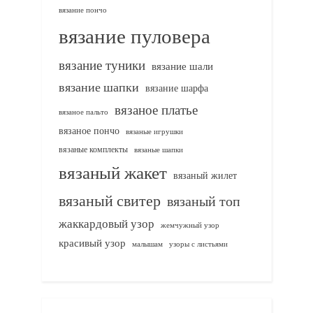
вязание пончо
вязание пуловера
вязание туники
вязание шали
вязание шапки
вязание шарфа
вязаное платье
вязаное пальто
вязаное пончо
вязаные игрушки
вязаные комплекты
вязаные шапки
вязаный жакет
вязаный жилет
вязаный свитер
вязаный топ
жаккардовый узор
жемчужный узор
красивый узор
узоры с листьями
малышам