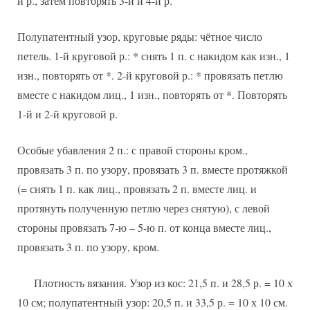
й р., затем повторять 3-й и 4-й р.
Полупатентный узор, круговые ряды: чётное число
петель. 1-й круговой р.: * снять 1 п. с накидом как изн., 1
изн., повторять от *. 2-й круговой р.: * провязать петлю
вместе с накидом лиц., 1 изн., повторять от *. Повторять
1-й и 2-й круговой р.
Особые убавления 2 п.: с правой стороны кром.,
провязать 3 п. по узору, провязать 3 п. вместе протяжкой
(= снять 1 п. как лиц., провязать 2 п. вместе лиц. и
протянуть полученную петлю через снятую), с левой
стороны провязать 7-ю – 5-ю п. от конца вместе лиц.,
провязать 3 п. по узору, кром.
Плотность вязания. Узор из кос: 21,5 п. и 28,5 р. = 10 х
10 см; полупатентный узор: 20,5 п. и 33,5 р. = 10 х 10 см.