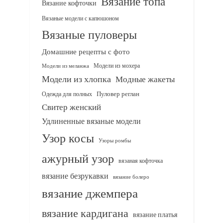
Вязание топа
Вязание кофточки
Вязаные модели с капюшоном
Вязаные пуловеры
Домашние рецепты с фото
Модели из мохера
Модели из меланжа
Модели из хлопка
Модные жакеты
Одежда для полных
Пуловер реглан
Свитер женский
Удлиненные вязаные модели
Узор косы
Узоры ромбы
ажурный узор
вязаная кофточка
вязание безрукавки
вязание болеро
вязание джемпера
вязание кардигана
вязание платья