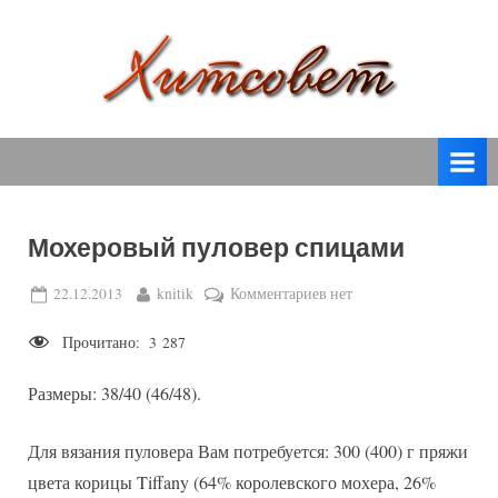
Skip
to
content
вязание
Х
спицами,
и
вязание
т
крючком,
модные
с
вязаные
Мохеровый пуловер спицами
о
модели
с
в
Posted
By
к
22.12.2013
knitik
Комментариев
нет
пошаговым
on
записи
е
описанием
Прочитано:
3 287
Мохеровый
т
и
пуловер
схемами.
Размеры: 38/40 (46/48).
спицами
Для вязания пуловера Вам потребуется: 300 (400) г пряжи
цвета корицы Tiffany (64% королевского мохера, 26%