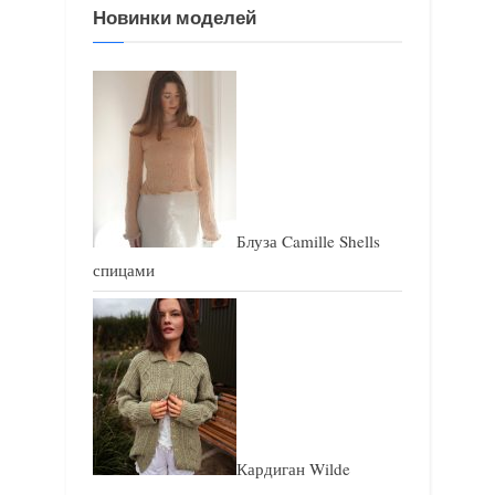
Новинки моделей
а
а
п
п
и
и
с
с
ь
ь
:
:
Блуза Camille Shells
спицами
Кардиган Wilde