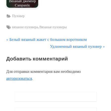
Вязаный джемпер
Campanile
Пуловер
Tags:
,
вязание пуловера
Вязаные пуловеры
П
Навигация
Белый вязаный жакет с большим воротником
р
С
Удлиненный вязаный пуловер
по
е
л
Добавить комментарий
д
е
записям
ы
д
Для отправки комментария вам необходимо
д
у
авторизоваться
.
у
ю
щ
щ
а
а
я
я
з
з