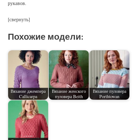
рукавов.
[свернуть]
Похожие модели:
Вязание джемпера
Вязание женского
Вязание пуловера
Callicarpa
пуловера Beith
Porthtowan